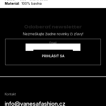
Materiál
: 100% bavlna
Z
á
p
Odoberať newsletter
ä
Nezmeškajte žiadne novinky či zľavy!
t
Email
i
e
PRIHLÁSIŤ SA
Kontakt
info
@
vanesafashion.cz