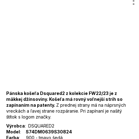
Hľadať
Nákup
M
Prihlásenie
Značka:
DSQUARED2
košík
482,61 €
DO KOŠÍKA
Jednotková
cena:
Záruka
:
2 roky
EAN
:
Zvoľte variant
Značka
:
DSQUARED2
Kód
:
S74DM0639S30824
Barva
:
900 - tmavě šedá
Materiál
:
100% bavlna
Pánska košeľa Dsquared2 z kolekcie FW22/23 je z
mäkkej džínsoviny. Košeľa má rovný voľnejší strih so
zapínaním na patenty.
Z prednej strany má na náprsných
vreckách a ľavej strane rozpáranie. Pri zapínaní je našitý
štítok s logom značky.
Výrobca
: DSQUARED2
Model
:
S74DM0639S30824
Farba
: 900 - tmavo šedá