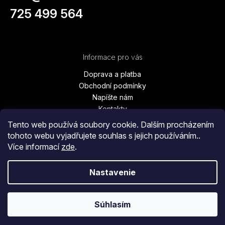
725 499 564
Informace pro vás
Doprava a platba
Obchodní podmínky
Napíšte nám
Kontakty
Podmínky ochrany osobních údajů
Tento web používá soubory cookie. Dalším procházením
Vrátenie tovaru, výmena, reklamácie
tohoto webu vyjadřujete souhlas s jejich používáním..
Blog
Více informací
zde
.
Moja objednávka
Nastavenie
Copyright 2026
Vanesa Fashion
. Všetky práva vyhradené.
Súhlasím
Vytvoril Shoptet