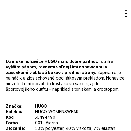
Značka:
HUGO
Hľadať
Nákup
M
Prihlásenie
250 €
DO KOŠÍKA
košík
Jednotková
cena:
Záruka
:
2 roky
EAN
:
Zvoľte variant
Dámske nohavice HUGO majú dobre padnúci strih s
vyšším pásom, rovnými voľnejšími nohavicami a
záševkami v oblasti bokov z prednej strany.
Zapínanie je
na háčik a zips schované pod látkovým prekladom. Nohavice
môžete kombinovať do kostýmu so sakom, aj do
športovejšieho outfitu – napríklad s teniskami a croptopom.
Značka
: HUGO
Kolekcia
: HUGO WOMENSWEAR
Kód
: 50494490
Farba
: 001 - čierna
Zloženie
: 53% polyester, 40% viskóza, 7% elastan