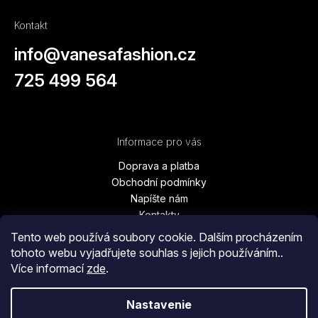
Kontakt
info
@
vanesafashion.cz
725 499 564
Informace pro vás
Doprava a platba
Obchodní podmínky
Napíšte nám
Kontakty
Podmínky ochrany osobních údajů
Tento web používá soubory cookie. Dalším procházením
Vrátenie tovaru, výmena, reklamácie
tohoto webu vyjadřujete souhlas s jejich používáním..
Blog
Více informací
zde
.
Moja objednávka
Nastavenie