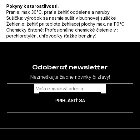
Pokyny k starostlivosti:
Pranie: max 30°C, prať a žehliť oddelene a naruby
Sušička: výrobok sa nesmie sušiť v bubnovej sušičke
Žehlenie: žehliť pri teplote žehliacej plochy max. na 110°C
Chemicky čistené: Profesionálne chemické čistenie v :
perchloretylén, uhľovodíky (ťažké benzíny)
Z
á
p
Odoberať newsletter
ä
Nezmeškajte žiadne novinky či zľavy!
t
i
PRIHLÁSIŤ SA
e