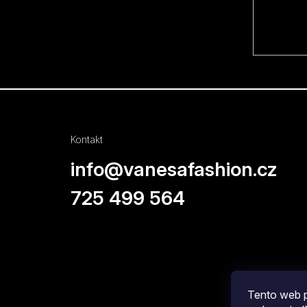
i
e
Kontakt
info
@
vanesafashion.cz
725 499 564
Tento web p