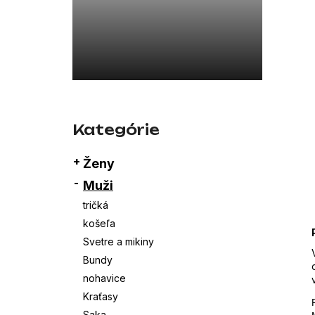
26SBLDC03169 ČERNÁ
339,13 €
Preskočiť
kategórie
Kategórie
Ženy
Muži
tričká
košeľa
Svetre a mikiny
Bundy
nohavice
Kraťasy
Saka