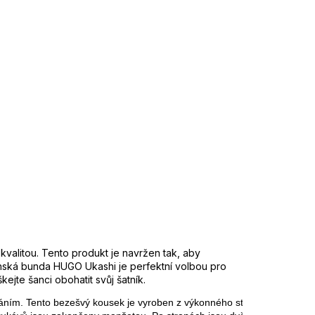
 variant
Kód:
Zvoľte variant
Značka:
HUGO
 ŽLUTÁ
3 €
332,61 €
tková
DO KOŠÍKA
uka
:
2 roky
N
:
Zvoľte variant
čka
:
HUGO
d
:
50531284
va
:
001 - černá
eriál
:
88% Polyamid, 12% Elastane
kvalitou. Tento produkt je navržen tak, aby
ánská bunda HUGO Ukashi je perfektní volbou pro
jte šanci obohatit svůj šatník.
ím. Tento bezešvý kousek je vyroben z výkonného strečového kepru p