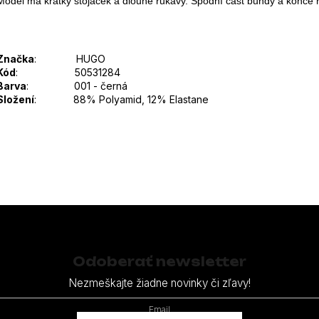
Model má krátký stojáček a dlouhé rukávy. Spodní část bundy a konce 
Značka
: HUGO
Kód
: 50531284
Barva
: 001 - černá
Složení
:
88% Polyamid, 12% Elastane
Odoberať newsletter
Nezmeškajte žiadne novinky či zľavy!
Email