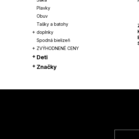
Plavky
Obuv
Tašky a batohy
doplnky
Spodná bielizeň
ZVÝHODNENÉ CENY
Deti
Značky
Z
á
p
ä
t