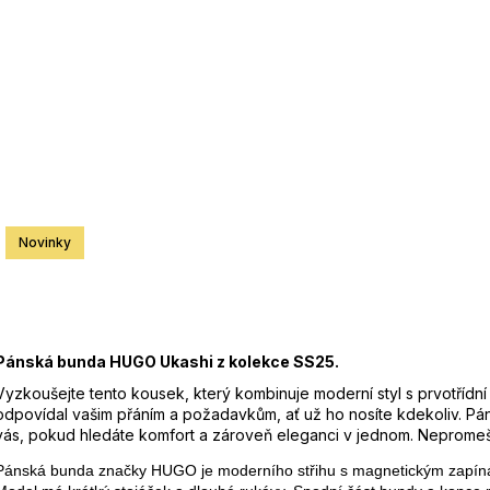
Zvoľte
26SBLDC03169 RŮŽOVÁ
26SBLDC03169
169,57 €
169,57 €
Pôvodne:
339,13 €
Pôvodne:
339,1
od
Jedno
cena:
Zár
EA
Zna
Kó
Novinky
bar
Mat
Pánská bunda HUGO Ukashi z kolekce SS25.
Vyzkoušejte tento kousek, který kombinuje moderní styl s prvotřídní 
odpovídal vašim přáním a požadavkům, ať už ho nosíte kdekoliv. P
vás, pokud hledáte komfort a zároveň eleganci v jednom. Nepromeške
Pánská bunda značky HUGO je moderního střihu s magnetickým zapínán