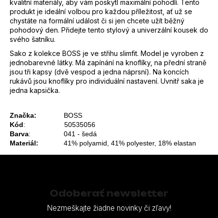
kvalitní materiály, aby vám poskytl maximální pohodlí. Tento
produkt je ideální volbou pro každou příležitost, ať už se
chystáte na formální událost či si jen chcete užít běžný
pohodový den. Přidejte tento stylový a univerzální kousek do
svého šatníku.
Sako z kolekce BOSS je ve střihu slimfit. Model je vyroben z
jednobarevné látky. Má zapínání na knoflíky, na přední straně
jsou tři kapsy (dvě vespod a jedna náprsní). Na koncích
rukávů jsou knoflíky pro individuální nastavení. Uvnitř saka je
jedna kapsička.
Značka: 
             BOSS 
Kód
:                    50535056 
Barva
:                 041 - šedá
Materiál:           
  41% polyamid, 41% polyester, 18% elastan
Z
á
p
Odoberať newsletter
ä
Nezmeškajte žiadne novinky či zľavy!