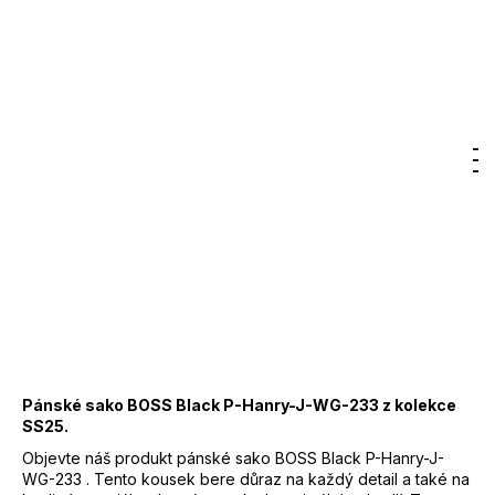
Značka:
BOSS
od
499,57 €
Jednotková
cena:
DO KOŠÍKA
Hľadať
Nákup
M
Prihlásenie
košík
Záruka
:
2 roky
EAN
:
Zvoľte variant
Značka
:
BOSS
Kód
:
50535056
Barva
:
041 - šedá
41% polyamid, 41%
Materiál
:
polyester, 18% elastan
Pánské sako BOSS Black P-Hanry-J-WG-233 z kolekce
SS25.
Objevte náš produkt pánské sako BOSS Black P-Hanry-J-
WG-233 . Tento kousek bere důraz na každý detail a také na