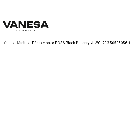
K
Prejsť
na
o
Späť
Späť
obsah
š
í
Č
k
o
/
Muži
/
Pánské sako BOSS Black P-Hanry-J-WG-233 50535056 
Domov
p
o
t
r
e
b
u
j
e
t