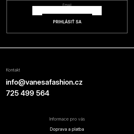
t
Email
i
e
PRIHLÁSIŤ SA
Kontakt
info
@
vanesafashion.cz
725 499 564
Informace pro vás
Doprava a platba