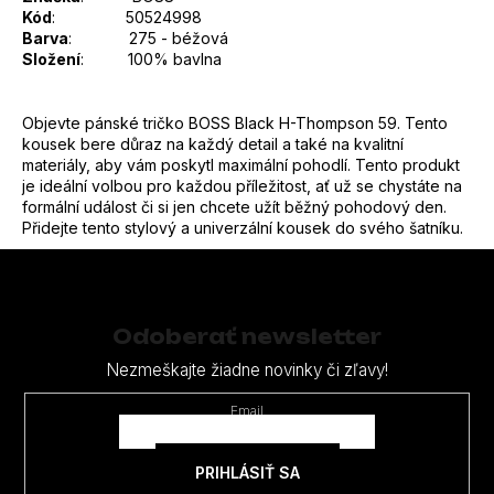
Kód
: 50524998
Barva
: 275 - béžová
Složení
: 100% bavlna
Objevte pánské tričko BOSS Black H-Thompson 59. Tento
kousek bere důraz na každý detail a také na kvalitní
materiály, aby vám poskytl maximální pohodlí. Tento produkt
je ideální volbou pro každou příležitost, ať už se chystáte na
formální událost či si jen chcete užít běžný pohodový den.
Přidejte tento stylový a univerzální kousek do svého šatníku.
Z
á
p
Odoberať newsletter
ä
Nezmeškajte žiadne novinky či zľavy!
t
Email
i
e
PRIHLÁSIŤ SA