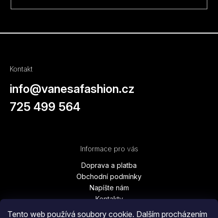
Kontakt
info
@
vanesafashion.cz
725 499 564
Informace pro vás
Doprava a platba
Obchodní podmínky
Napíšte nám
Kontakty
Podmínky ochrany osobních údajů
Tento web používá soubory cookie. Dalším procházením