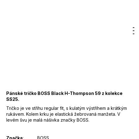
Značka:
BOSS
99,57 €
DO KOŠÍKA
Jednotková
Hľadať
Nákup
M
Prihlásenie
cena:
Záruka
:
2 roky
košík
EAN
:
4063545312553
Značka
:
BOSS
Kód
:
50524998
Barva
:
275 - béžová
Materiál
:
100 % Bavlna
Pánské tričko BOSS Black H-Thompson 59 z kolekce
SS25.
Tričko je ve střihu regular fit, s kulatým výstřihem a krátkým
rukávem. Kolem krku je elastická žebrovaná manžeta. V
levém švu je malá nášivka značky BOSS.
Značka
: BOSS