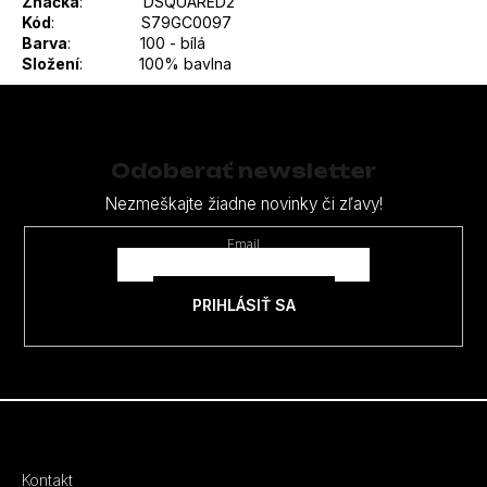
Značka
: DSQUARED2
Kód
: S79GC0097
Barva
: 100 - bílá
Složení
:
100% bavlna
Z
á
p
Odoberať newsletter
ä
Nezmeškajte žiadne novinky či zľavy!
t
Email
i
e
PRIHLÁSIŤ SA
Kontakt