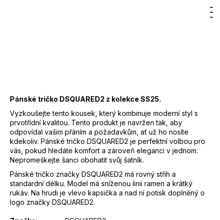
Hľadať
Nákup
M
Prihlásenie
267,39 €
–50 %
133,70 €
DO KOŠÍKA
košík
Jednotková
cena:
Záruka
:
2 roky
EAN
:
Zvoľte variant
Pánské tričko DSQUARED2 z kolekce SS25.
Vyzkoušejte tento kousek, který kombinuje moderní styl s
prvotřídní kvalitou. Tento produkt je navržen tak, aby
odpovídal vašim přáním a požadavkům, ať už ho nosíte
kdekoliv. Pánské tričko DSQUARED2 je perfektní volbou pro
vás, pokud hledáte komfort a zároveň eleganci v jednom.
Nepromeškejte šanci obohatit svůj šatník.
Pánské tričko značky DSQUARED2 má rovný střih a
standardní délku. Model má sníženou linii ramen a krátký
rukáv. Na hrudi je vlevo kapsička a nad ní potisk doplněný o
logo značky DSQUARED2.