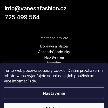
info
@
vanesafashion.cz
725 499 564
Informace pro vás
Doprava a platba
Obchodní podmínky
Napíšte nám
Kontakty
Podmínky ochrany osobních údajů
Tento web používá soubory cookie. Dalším procházením
Vrátenie tovaru, výmena, reklamácie
tohoto webu vyjadřujete souhlas s jejich používáním..
Blog
Více informací
zde
.
Moja objednávka
Nastavenie
Copyright 2026
Vanesa Fashion
. Všetky práva vyhradené.