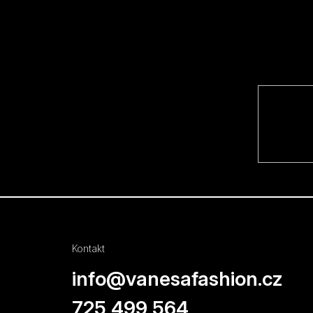
Z
á
p
ä
t
i
e
Kontakt
info
@
vanesafashion.cz
725 499 564