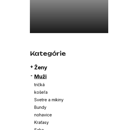
26SBLDC03169 ČERNÁ
339,13 €
Preskočiť
kategórie
Kategórie
Ženy
Muži
tričká
košeľa
Svetre a mikiny
Bundy
nohavice
Kraťasy
Saka