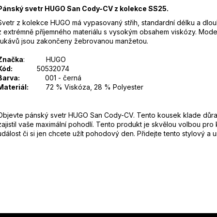
Pánský svetr HUGO San Cody-CV z kolekce SS25.
Svetr z kolekce HUGO má vypasovaný střih, standardní délku a dlou
z extrémně příjemného materiálu s vysokým obsahem viskózy. Model 
rukávů jsou zakončeny žebrovanou manžetou.
Značka
:
HUGO
Kód:
50532074
Barva:
001 - černá
Materiál:
72 % Viskóza, 28 % Polyester
Objevte pánský svetr HUGO San Cody-CV. Tento kousek klade důraz n
zajistil vaše maximální pohodlí. Tento produkt je skvělou volbou pro 
událost či si jen chcete užít pohodový den. Přidejte tento stylový a 