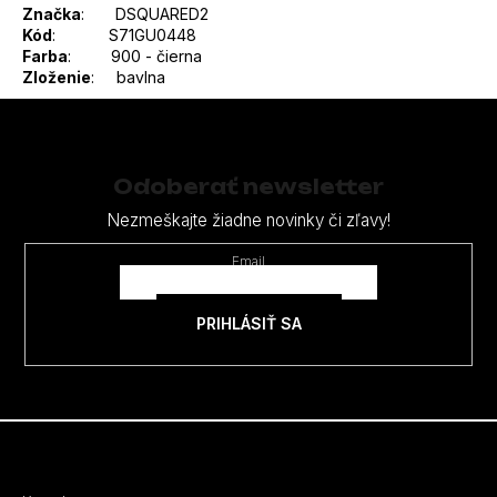
Značka
: DSQUARED2
Kód
: S71GU0448
Farba
: 900 - čierna
Zloženie
: bavlna
Z
á
p
Odoberať newsletter
ä
Nezmeškajte žiadne novinky či zľavy!
t
Email
i
e
PRIHLÁSIŤ SA