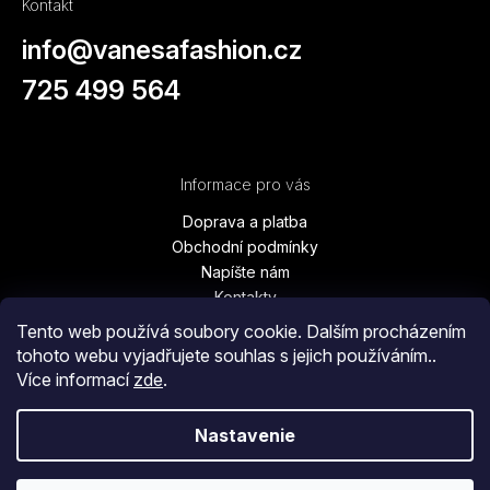
Kontakt
info
@
vanesafashion.cz
725 499 564
Informace pro vás
Doprava a platba
Obchodní podmínky
Napíšte nám
Kontakty
Podmínky ochrany osobních údajů
Tento web používá soubory cookie. Dalším procházením
Vrátenie tovaru, výmena, reklamácie
tohoto webu vyjadřujete souhlas s jejich používáním..
Blog
Více informací
zde
.
Moja objednávka
Nastavenie
Copyright 2026
Vanesa Fashion
. Všetky práva vyhradené.