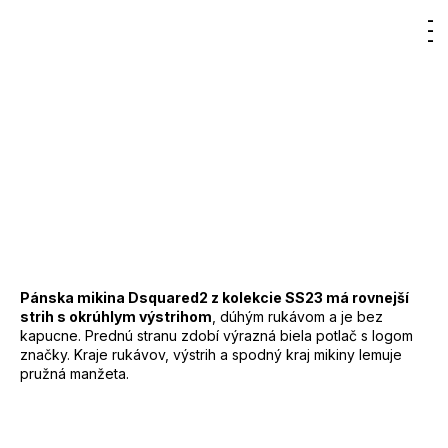
Značka:
DSQUARED2
Hľadať
Nákup
M
Prihlásenie
380,43 €
DO KOŠÍKA
košík
Jednotková
cena:
Záruka
:
2 roky
EAN
:
Zvoľte variant
Značka
:
DSQUARED2
Kód
:
S71GU0448
Barva
:
900 - černá
Materiál
:
100% bavlna
Pánska mikina Dsquared2 z kolekcie SS23 má rovnejší
strih s okrúhlym výstrihom
, dúhým rukávom a je bez
kapucne. Prednú stranu zdobí výrazná biela potlač s logom
značky. Kraje rukávov, výstrih a spodný kraj mikiny lemuje
pružná manžeta.