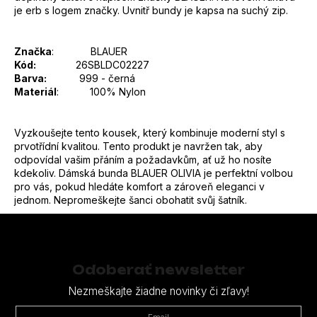
je erb s logem značky. Uvnitř bundy je kapsa na suchý zip.
Značka
:
BLAUER
Kód:
26SBLDC02227
Barva:
999 - černá
Materiál
:
100% Nylon
Vyzkoušejte tento kousek, který kombinuje moderní styl s
prvotřídní kvalitou. Tento produkt je navržen tak, aby
odpovídal vašim přáním a požadavkům, ať už ho nosíte
kdekoliv. Dámská bunda BLAUER OLIVIA je perfektní volbou
pro vás, pokud hledáte komfort a zároveň eleganci v
jednom. Nepromeškejte šanci obohatit svůj šatník.
Z
á
p
Odoberať newsletter
ä
Nezmeškajte žiadne novinky či zľavy!
t