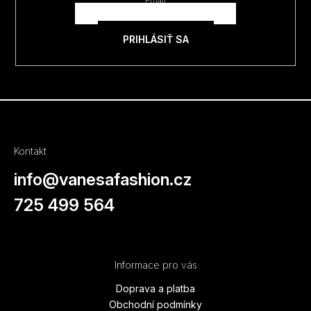
Email
i
e
PRIHLÁSIŤ SA
Kontakt
info
@
vanesafashion.cz
725 499 564
Informace pro vás
Doprava a platba
Obchodní podmínky