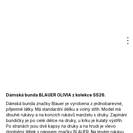
Značka:
Blauer
278,26 €
–50 %
139,13 €
DO KOŠÍKA
Jednotková
cena:
Hľadať
Nákup
M
Prihlásenie
Záruka
:
2 roky
košík
EAN
:
8057629944620
Značka
:
BLAUER
Kód
:
26SBLDC02227
Barva
:
999 - černá
Materiál
:
100% nylon
Dámská bunda BLAUER OLIVIA z kolekce SS26.
Dámská bunda značky Blauer je vyrobena z jednobarevné,
příjemné látky. Má standardní délku a volný střih. Model má
dlouhé rukávy a na koncích rukávů manžetu s druky. Zapínání
bundičky je po celé délce na druky, u krku je kulatý výstřih.
Po stranách jsou dvě kapsy na druky a na hrudi je vlevo
doplněný štítek s nápisem značky BLAUER. Na levém rukávu