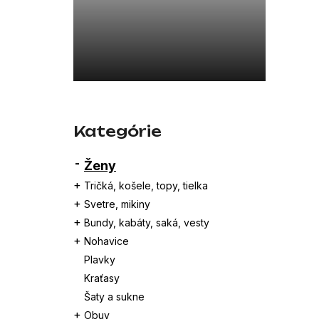
26SBLDC03169 ČERNÁ
339,13 €
Preskočiť
kategórie
Kategórie
Ženy
Tričká, košele, topy, tielka
Svetre, mikiny
Bundy, kabáty, saká, vesty
Nohavice
Plavky
Kraťasy
Šaty a sukne
Obuv