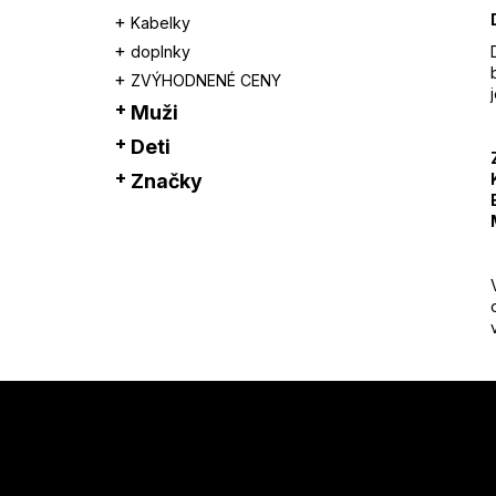
Kabelky
doplnky
ZVÝHODNENÉ CENY
Muži
Deti
Značky
Z
á
p