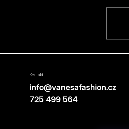
ä
t
i
e
Kontakt
info
@
vanesafashion.cz
725 499 564