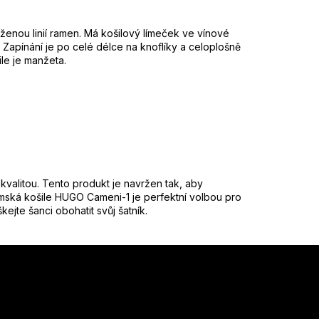
enou linií ramen. Má košilový límeček ve vínové
Zapínání je po celé délce na knoflíky a celoplošně
le je manžeta.
kvalitou. Tento produkt je navržen tak, aby
mská košile HUGO Cameni-1 je perfektní volbou pro
jte šanci obohatit svůj šatník.