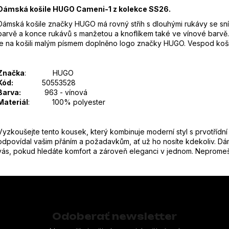
Dámská košile HUGO Cameni-1 z kolekce SS26.
Dámská košile značky HUGO má rovný střih s dlouhými rukávy se sníž
barvě a konce rukávů s manžetou a knoflíkem také ve vínové barvě. 
je na košili malým písmem doplněno logo značky HUGO. Vespod koši
Značka
:
HUGO
Kód:
50553528
Barva:
963 - vínová
Materiál
: 100% polyester
Vyzkoušejte tento kousek, který kombinuje moderní styl s prvotřídní 
odpovídal vašim přáním a požadavkům, ať už ho nosíte kdekoliv. Dá
vás, pokud hledáte komfort a zároveň eleganci v jednom. Nepromeške
Odoberať newsletter