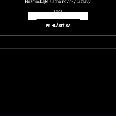
Nezmeškajte žiadne novinky či zľavy!
Email
PRIHLÁSIŤ SA