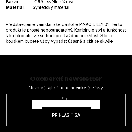
Barva
:
O99 - světle růžová
Materiál:
Syntetický materiál
Představujeme vám dámské pantofle PINKO DILLY 01. Tento
produkt je prostě nepostradatelný. Kombinuje styl a funkčnost
tak dokonale, že se hodí pro každou příležitost. S tímto
kouskem budete vždy vypadat úžasně a cítit se skvěle.
Z
á
p
Odoberať newsletter
ä
Nezmeškajte žiadne novinky či zľavy!
t
Email
i
e
PRIHLÁSIŤ SA