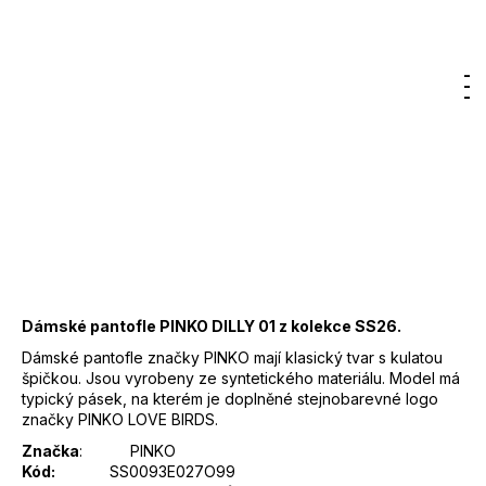
Značka:
PINKO
80,43 €
DO KOŠÍKA
Hľadať
Nákup
M
Prihlásenie
Jednotková
cena:
košík
Záruka
:
2 roky
EAN
:
8053177150681
Značka
:
PINKO
Kód
:
SS0093E027O99
Barva
:
O99 - světle růžová
Materiál
:
syntetický materiál
Dámské pantofle PINKO DILLY 01 z kolekce SS26.
Dámské pantofle značky PINKO mají klasický tvar s kulatou
špičkou. Jsou vyrobeny ze syntetického materiálu. Model má
typický pásek, na kterém je doplněné stejnobarevné logo
značky PINKO LOVE BIRDS.
Značka
:
PINKO
Kód:
SS0093E027O99