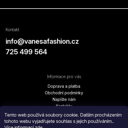
Kontakt
info
@
vanesafashion.cz
725 499 564
Informace pro vás
Doprava a platba
Obchodní podmínky
Napíšte nám
Kontakty
Podmínky ochrany osobních údajů
Tento web používá soubory cookie. Dalším procházením
Vrátenie tovaru, výmena, reklamácie
tohoto webu vyjadřujete souhlas s jejich používáním..
Blog
Více informací
zde
.