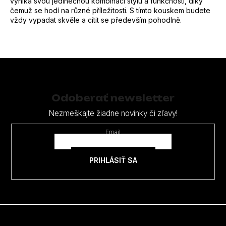
vyniká svou jedinečnou kombinací stylu a funkčnosti, díky
čemuž se hodí na různé příležitosti. S tímto kouskem budete
vždy vypadat skvěle a cítit se především pohodlně.
Z
á
p
Odoberať newsletter
ä
Nezmeškajte žiadne novinky či zľavy!
t
Email
i
e
PRIHLÁSIŤ SA