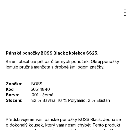
34,78 €
DO KOŠÍKA
Hľadať
Nákup
M
Prihlásenie
Jednotková
cena:
košík
Záruka
:
2 roky
EAN
:
Zvoľte variant
Pánské ponožky BOSS Black z kolekce SS25.
Balení obsahuje pět párů černých ponožek.
Okraj ponožky
lemuje pružná manžeta s drobnějším logem značky.
Značka
: BOSS
Kód
: 50514840
Barva
: 001 - černá
Složení
:
82 % Bavlna, 16 % Polyamid, 2 % Elastan
Představujeme vám pánské ponožky BOSS Black. Jedná se
o dokonalý kousek, který vám nesmí chybět. Tento produkt