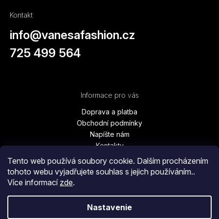
Kontakt
info
@
vanesafashion.cz
725 499 564
Informace pro vás
Doprava a platba
Obchodní podmínky
Napíšte nám
Kontakty
Podmínky ochrany osobních údajů
Tento web používá soubory cookie. Dalším procházením
Vrátenie tovaru, výmena, reklamácie
tohoto webu vyjadřujete souhlas s jejich používáním..
Blog
Více informací
zde
.
Moja objednávka
Nastavenie