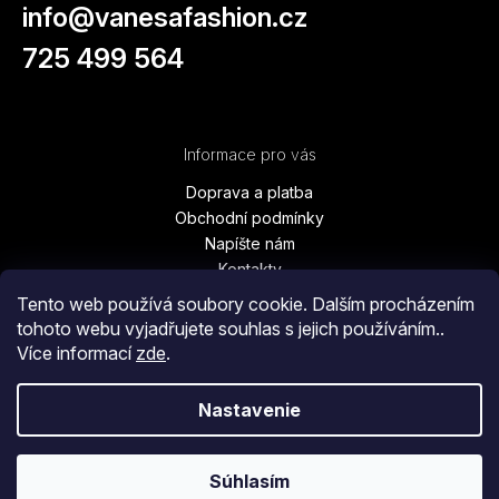
info
@
vanesafashion.cz
725 499 564
Informace pro vás
Doprava a platba
Obchodní podmínky
Napíšte nám
Kontakty
Podmínky ochrany osobních údajů
Tento web používá soubory cookie. Dalším procházením
Vrátenie tovaru, výmena, reklamácie
tohoto webu vyjadřujete souhlas s jejich používáním..
Blog
Více informací
zde
.
Moja objednávka
Nastavenie
Copyright 2026
Vanesa Fashion
. Všetky práva vyhradené.
Súhlasím
Vytvoril Shoptet