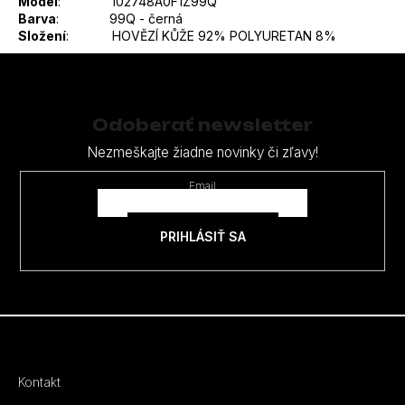
Model
: 102748A0F1Z99Q
Barva
: 99Q - černá
Složení
:
HOVĚZÍ KŮŽE 92% POLYURETAN 8%
Z
á
p
Odoberať newsletter
ä
Nezmeškajte žiadne novinky či zľavy!
t
Email
i
e
PRIHLÁSIŤ SA
Kontakt