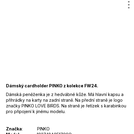
Hľadať
Nákup
M
Prihlásenie
95,65 €
DO KOŠÍKA
košík
Jednotková
cena:
Záruka
:
2 roky
EAN
:
8057769316684
Značka
:
PINKO
Kód
:
102748A0F1Z99Q
Barva
:
Z99 - černá
HOVĚZÍ KŮŽE 92%
Materiál
:
POLYURETAN 8%
Dámský cardholder PINKO z kolekce FW24.
Dámská peněženka je z hedvábné kůže. Má hlavní kapsu a
přihrádky na karty na zadní straně. Na přední straně je logo
značky PINKO LOVE BIRDS. Na straně je řetízek s karabinkou
pro připojení k jinému modelu.
Značka
: PINKO