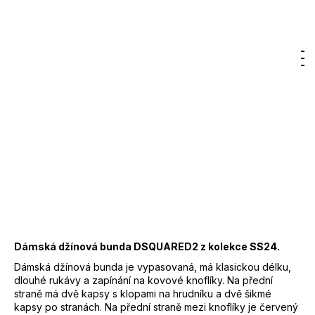
12
Značka:
DSQUARED2
300
Kč
14 800 Kč
Hledat
Nákupn
M
Přihlášení
Měrná
cena:
DO KOŠÍKU
košík
Záruka
:
2 roky
EAN
:
Zvolte variantu
Značka
:
DSQUARED2
Kód
:
S75AM1032
Barva
:
470 - modrá
Materiál
:
98% bavlna, 2% elastan
Dámská džínová bunda DSQUARED2 z kolekce SS24.
Dámská džínová bunda je vypasovaná, má klasickou délku,
dlouhé rukávy a zapínání na kovové knoflíky. Na přední
straně má dvě kapsy s klopami na hrudníku a dvě šikmé
kapsy po stranách. Na přední straně mezi knoflíky je červený