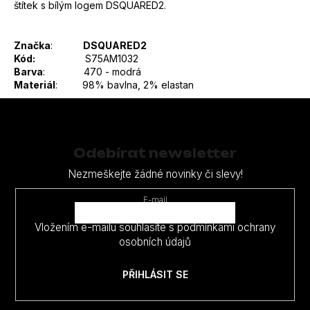
štítek s bílým logem DSQUARED2.
Značka
:
DSQUARED2
Kód:
S75AM1032
Barva
: 470 - modrá
Materiál
: 98% bavlna, 2% elastan
Z
á
p
Odebírat newsletter
a
Nezmeškejte žádné novinky či slevy!
t
E-mail
í
Vložením e-mailu souhlasíte s
podmínkami ochrany
osobních údajů
PŘIHLÁSIT SE