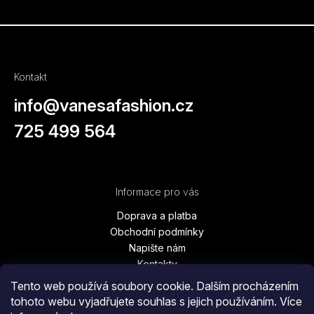
Kontakt
info
@
vanesafashion.cz
725 499 564
Informace pro vás
Doprava a platba
Obchodní podmínky
Napište nám
Kontakty
Podmínky ochrany osobních údajů
Tento web používá soubory cookie. Dalším procházením
Vrácení zboží, výměna, reklamace
tohoto webu vyjadřujete souhlas s jejich používáním. Více
Blog