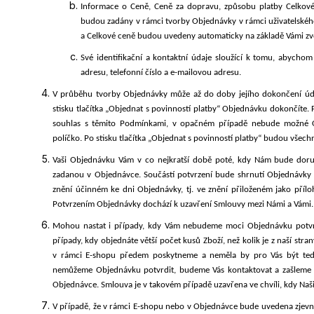
Informace o Ceně, Ceně za dopravu, způsobu platby Celkov
budou zadány v rámci tvorby Objednávky v rámci uživatelskéh
a Celkové ceně budou uvedeny automaticky na
základě Vámi zv
Své identifikační a kontaktní údaje sloužící k tomu, abycho
adresu, telefonní číslo a e-mailovou adresu.
V průběhu tvorby Objednávky může až do doby jejího dokončení úda
stisku tlačítka „
Objednat s povinností platby“ Objednávku dokončíte. Př
souhlas s těmito Podmínkami, v opačném případě nebude možné 
políčko. Po stisku tlačítka „Objednat s povinností platby“ budou vše
Vaši Objednávku Vám v co nejkratší době poté, kdy Nám bude doru
zadanou v Objednávce. Součástí potvrzení bude shrnutí Objednávky
znění účinném ke dni Objednávky, tj. ve znění přiloženém jako příloh
Potvrzením Objednávky dochází k uzavření Smlouvy mezi Námi a Vámi.
Mohou nastat i případy, kdy Vám nebudeme moci Objednávku potvrd
případy, kdy objednáte větší počet kusů Zboží, než kolik je z naší s
v rámci E-shopu předem poskytneme a neměla by pro Vás být tedy 
nemůžeme Objednávku potvrdit, budeme Vás kontaktovat a zašleme
Objednávce. Smlouva je v takovém případě uzavřena ve chvíli, kdy Na
V případě, že v rámci E-shopu
nebo v Objednávce bude uvedena zjevně