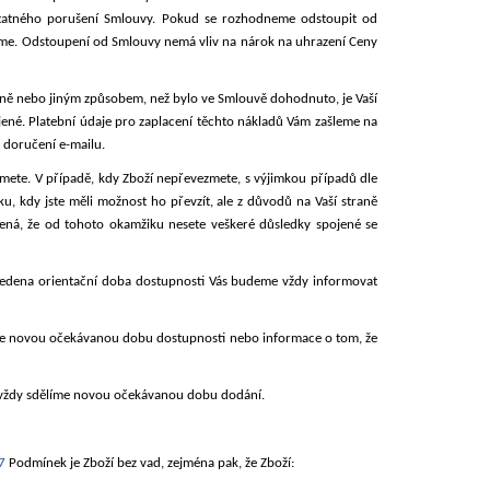
tatného porušení Smlouvy. Pokud se rozhodneme odstoupit od
íme. Odstoupení od Smlouvy nemá vliv na nárok na uhrazení Ceny
ně nebo jiným způsobem, než bylo ve Smlouvě dohodnuto, je Vaší
né. Platební údaje pro zaplacení těchto nákladů Vám zašleme na
 doručení e-mailu.
mete. V případě, kdy Zboží nepřevezmete, s výjimkou případů dle
, kdy jste měli možnost ho převzít, ale z důvodů na Vaší straně
ená, že od tohoto okamžiku nesete veškeré důsledky spojené se
uvedena orientační doba dostupnosti Vás budeme vždy informovat
e novou očekávanou dobu dostupnosti nebo informace o tom, že
 vždy sdělíme novou očekávanou dobu dodání.
7
Podmínek je Zboží bez vad, zejména pak, že Zboží: