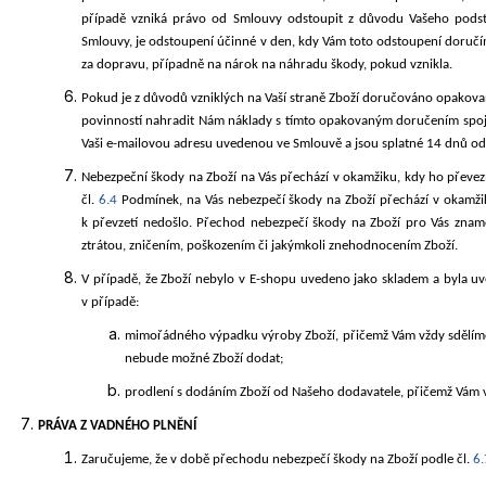
případě vzniká právo od Smlouvy odstoupit z důvodu Vašeho pods
Smlouvy, je odstoupení účinné v den, kdy Vám toto odstoupení doruč
za dopravu, případně na nárok na náhradu škody, pokud vznikla.
Pokud je z důvodů vzniklých na Vaší straně Zboží doručováno opakova
povinností nahradit Nám náklady s tímto opakovaným doručením spoje
Vaši e-mailovou adresu uvedenou ve Smlouvě a jsou splatné 14 dnů od
Nebezpeční škody na Zboží na Vás přechází v okamžiku, kdy ho převez
čl.
6.4
Podmínek, na Vás nebezpečí škody na Zboží přechází v okamžiku
k převzetí nedošlo. Přechod nebezpečí škody na Zboží pro Vás znam
ztrátou, zničením, poškozením či jakýmkoli znehodnocením Zboží.
V případě, že Zboží nebylo v E-shopu uvedeno jako skladem a byla 
v případě:
mimořádného výpadku výroby Zboží, přičemž Vám vždy sdělím
nebude možné Zboží dodat;
prodlení s dodáním Zboží od Našeho dodavatele, přičemž Vám
PRÁVA
Z VADNÉHO PLNĚNÍ
Zaručujeme, že v době přechodu nebezpečí škody na Zboží podle čl.
6.