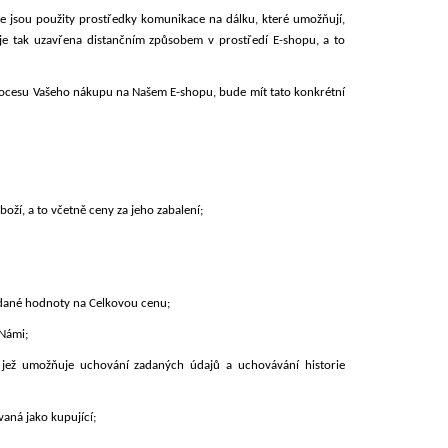
3H6Z99 ČERNÉ
 že jsou použity prostředky komunikace na dálku, které umožňují,
je tak uzavřena distančním způsobem v prostředí E-shopu, a to
 Kč
procesu Vašeho nákupu na Našem E-shopu, bude mít tato konkrétní
boží, a to včetně ceny za jeho zabalení;
idané hodnoty na Celkovou cenu;
 Námi;
 jež umožňuje uchování zadaných údajů a uchovávání historie
aná jako kupující;