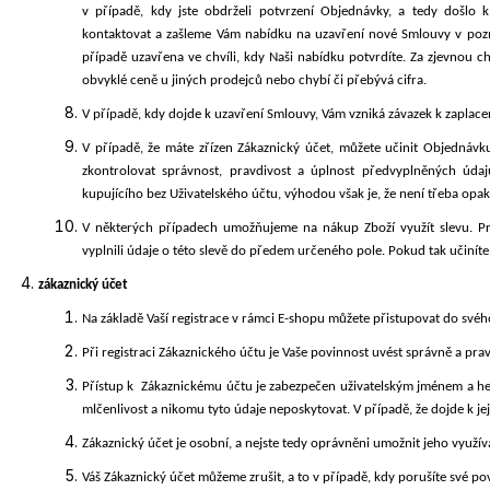
v případě, kdy jste obdrželi potvrzení Objednávky, a tedy došlo
kontaktovat a zašleme Vám nabídku na uzavření nové Smlouvy v po
případě uzavřena ve chvíli, kdy Naši nabídku potvrdíte. Za zjevnou 
obvyklé ceně u jiných prodejců nebo chybí či přebývá cifra.
V případě, kdy dojde k uzavření Smlouvy, Vám vzniká závazek k zaplace
V
případě, že máte zřízen Zákaznický účet, můžete učinit Objednávk
zkontrolovat správnost, pravdivost a úplnost předvyplněných úda
kupujícího bez Uživatelského účtu, výhodou však je, že není třeba opak
V
některých případech umožňujeme na nákup Zboží využít slevu. Pr
vyplnili údaje o této slevě do předem určeného pole. Pokud tak učinít
zákaznický účet
Na základě Vaší registrace v rámci E-shopu můžete přistupovat do své
Při registraci
Zákaznického
účtu je Vaše povinnost uvést správně a pra
Přístup k Zákaznickému účtu je zabezpečen uživatelským jménem a hes
mlčenlivost a nikomu tyto údaje neposkytovat. V případě, že dojde k j
Zákaznický účet je osobní, a nejste tedy oprávněni umožnit jeho využí
Váš Zákaznický
účet můžeme zrušit, a to v případě, kdy porušíte své po