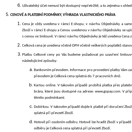
Uživatelský účet nemusí být dostupný nepřetržitě, a to zejména s oh
CENOVÉ
A PLATEBNÍ PODMÍNKY, VÝHRADA VLASTNICKÉHO PRÁVA
Cena je vždy uvedena v rámci E-shopu, v návrhu Objednávky a sam
Zboží v rámci E-shopu a Cenou uvedenou v návrhu Objednávky se upl
s cenou ve Smlouvě. V rámci návrhu Objednávky je též uvedena Cena 
Celková cena je uvedena včetně DPH včetně veškerých poplatků stan
Platbu Celkové ceny po Vás budeme požadovat po uzavření Smlouv
následujícími
způsoby:
Bankovním převodem. Informace pro provedení platby Vám zaš
převodem je Celková cena splatná do
7 pracovních dnů.
Kartou online. V takovém případě probíhá platba přes plate
brány, které jsou dostupné na adrese:
www.gopay.com
. V pří
těmito podmínkami.
Dobírkou.
V takovém případě dojde k platbě při doručení Zboží
splatná při převzetí Zboží.
Hotově při osobním odběru. Hotově lze hradit Zboží v případě
odběru je Celková cena splatná při převzetí Zboží.