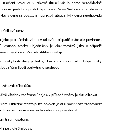
 k uzavření Smlouvy. V takové situaci Vás budeme bezodkladně
změněné podobě oproti Objednávce. Nová Smlouva je v takovém
chybu v Ceně se považuje například situace, kdy Cena neodpovídá
ní Celkové ceny.
u jeho prostřednictvím. I v takovém případě máte ale povinnost
jů. Způsob tvorby Objednávky je však totožný, jako v případě
ovaně vyplňovat Vaše identifikační údaje.
o poskytnutí slevy je třeba, abyste v rámci návrhu Objednávky
e, bude Vám Zboží poskytnuto se slevou.
ho Zákaznického účtu.
vdivě všechny zadávané údaje a
v případě změny je aktualizovat.
lem. Ohledně těchto přístupových je Vaší povinností zachovávat
ejich zneužití, neneseme za to žádnou odpovědnost.
vání třetím osobám.
vinnosti dle Smlouvy.