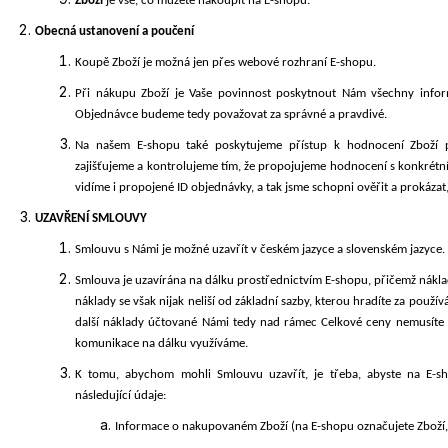
Zboží
je vše, co můžete nakoupit na E-shopu.
Obecná ustanovení a poučení
Koupě Zboží je možná jen přes webové
rozhraní E-shopu.
Při nákupu Zboží je Vaše povinnost poskytnout Nám všechny inform
Objednávce budeme tedy považovat za správné a pravdivé.
Na našem E-shopu také poskytujeme přístup k hodnocení Zboží pr
zajišťujeme a kontrolujeme tím, že propojujeme hodnocení s konkrétn
vidíme i propojené ID objednávky, a tak jsme schopni ověřit a prokázat
UZAVŘENÍ SMLOUVY
Smlouvu s Námi je možné uzavřít v českém jazyce a slovenském jazyce.
Smlouva je uzavírána na dálku prostřednictvím E-shopu, přičemž nákla
náklady se však nijak neliší od základní sazby, kterou hradíte za použí
další náklady účtované Námi tedy nad rámec Celkové ceny nemusíte 
komunikace na dálku využíváme.
K tomu, abychom mohli Smlouvu uzavřít, je třeba, abyste na E-s
následující údaje:
Informace o nakupovaném Zboží (na E-shopu označujete Zboží, 