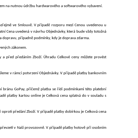
ledem na nutnou údržbu hardwarového a softwarového vybavení.
ozřejmě ve Smlouvě. V případě rozporu mezi Cenou uvedenou u
atní Cena uvedená v návrhu Objednávky, která bude vždy totožná
za dopravu, případně podmínky, kdy je doprava zdarma.
ovených zákonem.
y a před předáním Zboží. Úhradu Celkové ceny můžete provést
leme v rámci potvrzení Objednávky. V př
ípadě platby bankovním
bní bránu
GoPay
, přičemž platba se řídí podmínkami této platební
padě platby kartou online je Celková cena splatná do
v souladu s
 oproti předání Zboží. V případě platby dobírkou je Celková cena
 převzetí v Naší provozovně. V případě platby hotově při osobním