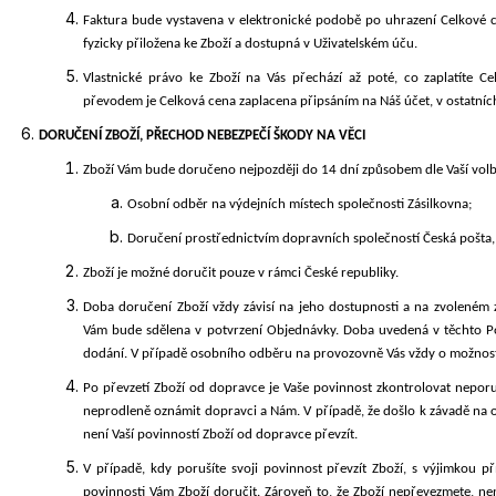
Faktura bude vystavena v elektronické podobě po uhrazení Celkové c
fyzicky přiložena ke Zboží a dostupná v Uživatelském úču.
Vlastnické právo ke Zboží na Vás přechází až poté, co zaplatíte 
převodem je Celková cena zaplacena připsáním na Náš účet, v ostatníc
DORUČENÍ
ZBOŽÍ, PŘECHOD NEBEZPEČÍ ŠKODY NA VĚCI
Zboží Vám bude doručeno nejpozději do
14
d
ní způsobem dle Vaší volb
Osobní odběr na výdejních místech společnosti Zásilkovna;
Doručení prostřednictvím dopravních společností Česká pošta, 
Zboží je možné doručit pouze v rámci České
republiky.
Doba doručení Zboží vždy závisí na jeho dostupnosti a na zvoleném
Vám bude sdělena v potvrzení Objednávky. Doba uvedená v těchto Po
dodání. V případě osobního odběru na provozovně Vás vždy o možnost
Po převzetí Zboží od dopravce je Vaše povinnost zkontrolovat neporu
neprodleně oznámit dopravci a Nám. V případě, že došlo k závadě na o
není Vaší povinností Zboží od dopravce převzít.
V případě, kdy porušíte svoji povinnost převzít Zboží, s výjimkou p
povinnosti Vám Zboží doručit. Zároveň to, že Zboží nepřevezmete, 