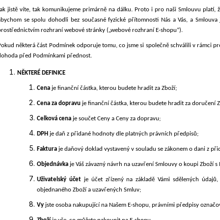
MAXMARA WKAPESCHE
MARY 107301A
2615511114650 VÍNOVÁ
Jak jistě víte, tak komunikujeme primárně na dálku. Proto i pro naši Smlouvu platí,
1 000 Kč
abychom se spolu dohodli bez současné fyzické přítomnosti Nás a Vás, a Smlouva 
10 190 Kč
Původně:
2 000
prostřednictvím rozhraní webové stránky (
„webové rozhraní E-shopu“).
Pokud některá část Podmínek odporuje tomu, co jsme si společně schválili v rámci 
dohoda před Podmínkami přednost.
NĚKTERÉ DEFINICE
Cena
je finanční částka, kterou budete hradit za Zboží;
Cena za dopravu
je finanční částka, kterou budete hradit za doručení Z
Celková cena
je součet Ceny a Ceny za dopravu;
DPH
je daň z přidané hodnoty dle platných právních předpisů;
Faktura
je daňový doklad vystavený v souladu se zákonem o dani z př
Objednávka
je Váš závazný návrh na uzavření Smlouvy o koupi Zboží s
Uživatelský účet
je účet zřízený na základě Vámi sdělených údajů,
objednaného Zboží a uzavřených Smluv;
Vy
jste osoba nakupující na Našem E-shopu, právními předpisy označov