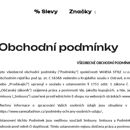
% Slevy
Značky
o potřebujete najít?
Obchodní podmínky
HLEDAT
VŠEOBECNÉ OBCHODNÍ PODMÍNKY
Tyto všeobecné obchodní podmínky (“Podmínky”) společnosti VANESA STYLE s.r.o
Doporučujeme
obchodním rejstříku pod sp. zn. C 56366 vedeném u Krajského soudu v Ostravě, e
-m
nebo „Prodávající”) upravují v souladu s ustanovením § 1751 odst. 1 zákona č.
(„Občanský zákoník“) vzájemná práva a povinnosti Vás, jakožto kupujících, a Nás, ja
smlouvy („Smlouva“) uzavřené prostřednictvím E-shopu na webových stránkách www.
Všechny informace o zpracování Vašich osobních údajů jsou obsaženy v Z
https://www.vanesafashion.cz/podminky-ochrany-osobnich-udaju/
.
Ustanovení těchto Podmínek jsou nedílnou součástí Smlouvy. Smlouva a Podmí
DÁMSKÁ KABELKA WEEKEND
DÁMSKÉ CROP 
jednostranně měnit či doplňovat. Tímto ustanovením nejsou dotčena práva a povinno