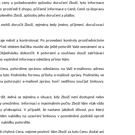
é ceny a požadovaném způsobu doručení Zboží; tyto informace
o prostředí E-shopu, přičemž informace o Ceně, Ceně za dopravu
oleného Zboží, způsobu jeho doručení a platby;
m mohli doručit Zboží, zejména tedy jméno, příjmení, doručovací
je měnit a kontrolovat. Po provedení kontroly prostřednictvím
ed stiskem tlačítka musíte ale ještě potvrdit Vaše seznámení se a
Objednávku dokončit. K
potvrzení a souhlasu slouží zatrhávací
chny vyplněné informace odeslány přímo Nám.
čena, potvrdíme zprávou odeslanou na Vaši e-mailovou adresu
 a tyto Podmínky formou přílohy e-mailové zprávy. Podmínky ve
a potvrzující e-mailové zprávy, tvoří nedílnou součást Smlouvy.
it. Jedná se zejména o situace, kdy Zboží není dostupné nebo
trany umožněno. Informaci o maximálním počtu Zboží Vám však vždy
překvapivá. V případě, že nastane jakýkoli důvod, pro který
 Vám nabídku na uzavření Smlouvy v pozměněné podobě oproti
ši nabídku
potvrdíte.
 chybná Cena, nejsme povinni Vám Zboží za tuto Cenu dodat ani