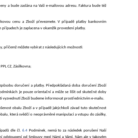
eny a bude zaslána na Vaši e-mailovou adresu. Faktura bude též
Celkovou cenu a Zboží převezmete. V případě platby bankovním
h případech je zaplacena v okamžik provedení platby.
y, přičemž můžete vybírat z následujících
možností:
PPL CZ, Zásilkovna;
 způsobu doručení a platby. Předpokládaná doba doručení Zboží
dmínkách je pouze orientační a může se lišit od skutečné doby
i vyzvednutí Zboží budeme informovat prostřednictvím e-mailu.
šenost obalu Zboží a v případě jakýchkoli závad tuto skutečnost
balu, která svědčí o neoprávněné manipulaci a vstupu do zásilky,
řípadů dle čl.
6.4
Podmínek, nemá to za následek porušení Naší
není odstoupení od Smlouvy mezi Námi a Vámi. Nám ale v takovém