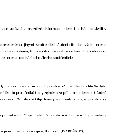
ace správně a pravdivě. Informace, které jste Nám poskytli v
ovedenému jinými spotřebiteli. Autenticitu takových recenzí
ími objednávkami, tudíž v interním systému u každého hodnocení
, že recenze pochází od reálného spotřebitele.
dy na použití komunikačních prostředků na dálku hradíte Vy. Tyto
vání těchto prostředků (tedy zejména za přístup k internetu), žádné
očekávat. Odesláním Objednávky souhlasíte s tím, že prostředky
hopu vytvořili Objednávku. V tomto návrhu musí být uvedeny
o jehož nákup máte zájem, tlačítkem
„DO KOŠÍKU“);