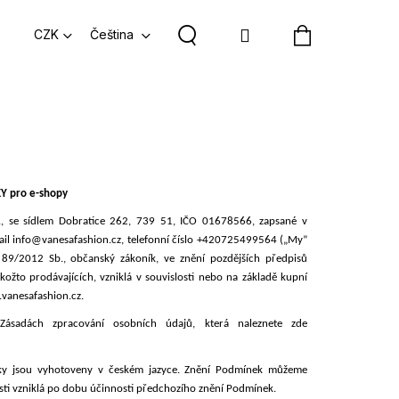
Hledat
Přihlášení
Nákupní
CZK
Čeština
košík
 pro e-shopy
.
, se sídlem Dobratice 262, 739 51, IČO 01678566, zapsané v
ail info@vanesafashion.cz, telefonní číslo +420725499564
(„My”
 89/2012 Sb., občanský zákoník, ve znění pozdějších předpisů
kožto prodávajících, vzniklá v souvislosti nebo na základě kupní
vanesafashion.cz.
ásadách zpracování osobních údajů, která naleznete zde
nky jsou vyhotoveny v českém jazyce. Znění Podmínek můžeme
TÍLKO PINKO BLOODY
sti vzniklá po dobu účinnosti předchozího znění Podmínek.