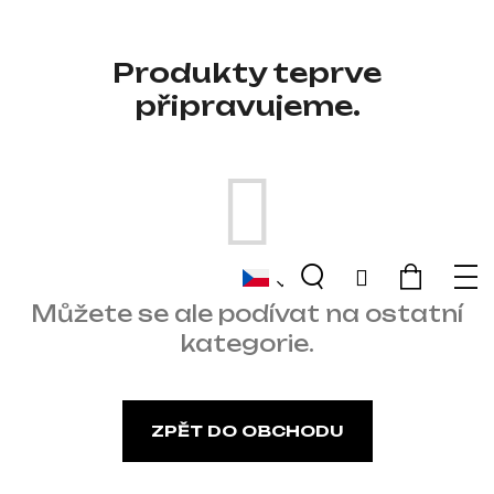
o
r
Produkty teprve
u
č
připravujeme.
u
j
e
m
e
Hledat
Nákupn
M
Přihlášení
DÁMSKÁ
Můžete se ale podívat na ostatní
košík
BUNDA
kategorie.
BLAUER
CAMELIA
26SBLDC03169
ŽLUTÁ
3
ZPĚT DO OBCHODU
900
Kč
Původně: