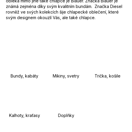
obléká mimo jiné také chlapce je Blauer. Značka Blauer je
e
známá zejména díky svým kvalitním bundám. Značka Diesel
rovněž ve svých kolekcích šije chlapecké oblečení, které
n
svým designem okouzlí Vás, ale také chlapce.
a
j
í
t
?
Bundy, kabáty
Mikiny, svetry
Trička, košile
HLEDAT
D
Kalhoty, kraťasy
Doplňky
o
p