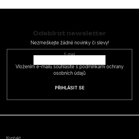
7
800
Z
Kč
á
p
Odebírat newsletter
a
Nezmeškejte žádné novinky či slevy!
t
E-mail
í
Vložením e-mailu souhlasíte s
podmínkami ochrany
osobních údajů
PŘIHLÁSIT SE
Kontakt