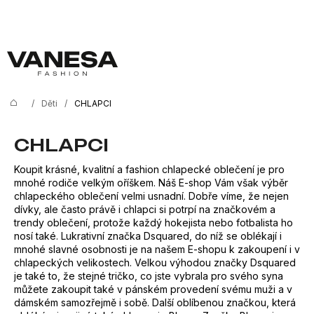
K
Přejít
na
o
Zpět
Zpět
obsah
š
í
C
k
o
/
Děti
/
CHLAPCI
Domů
p
o
CHLAPCI
t
Koupit krásné, kvalitní a fashion chlapecké oblečení je pro
ř
mnohé rodiče velkým oříškem. Náš E-shop Vám však výběr
chlapeckého oblečení velmi usnadní. Dobře víme, že nejen
e
dívky, ale často právě i chlapci si potrpí na značkovém a
b
trendy oblečení, protože každý hokejista nebo fotbalista ho
nosí také. Lukrativní značka Dsquared, do níž se oblékají i
u
mnohé slavné osobnosti je na našem E-shopu k zakoupení i v
chlapeckých velikostech. Velkou výhodou značky Dsquared
j
je také to, že stejné tričko, co jste vybrala pro svého syna
e
můžete zakoupit také v pánském provedení svému muži a v
dámském samozřejmě i sobě. Další oblíbenou značkou, která
t