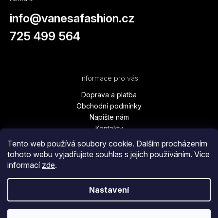
info
@
vanesafashion.cz
725 499 564
Informace pro vás
Doprava a platba
Obchodní podmínky
Napište nám
Kontakty
Podmínky ochrany osobních údajů
Tento web používá soubory cookie. Dalším procházením
Vrácení zboží, výměna, reklamace
tohoto webu vyjadřujete souhlas s jejich používáním. Více
Blog
informací
zde
.
Moje objednávka
Nastavení
Copyright 2026
Vanesa Fashion
. Všechna práva vyhrazena.