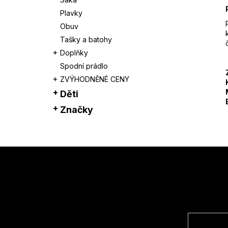
Plavky
Obuv
Tašky a batohy
Doplňky
Spodní prádlo
ZVÝHODNĚNÉ CENY
Děti
Značky
Z
á
p
a
t