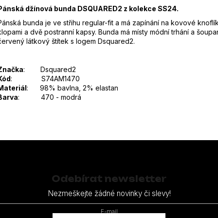
Pánská džínová bunda DSQUARED2 z kolekce SS24.
Pánská bunda je ve střihu regular-fit a má zapínání na kovové knoflí
klopami a dvě postranní kapsy. Bunda má místy módní trhání a šoupano
červený látkový štítek s logem Dsquared2.
Značka
: Dsquared2
Kód
: S74AM1470
Materiál
: 98% bavlna, 2% elastan
Barva
: 470 - modrá
Odebírat newsletter
Nezmeškejte žádné novinky či slevy!
E-mail