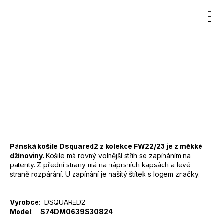
Kč
Značka:
DSQUARED2
Původně:
Hledat
Nákupn
M
Přihlášení
2
11 100 Kč
000
DO KOŠÍKU
košík
Kč
Měrná
cena:
Záruka
:
2 roky
EAN
:
Zvolte variantu
Značka
:
DSQUARED2
Kód
:
S74DM0639S30824
Barva
:
900 - tmavě šedá
Materiál
:
100% bavlna
Pánská košile Dsquared2 z kolekce FW22/23 je z měkké
džínoviny.
Košile má rovný volnější střih se zapínáním na
patenty. Z přední strany má na náprsních kapsách a levé
straně rozpárání. U zapínání je našitý štítek s logem značky.
Výrobce
: DSQUARED2
Model
:
S74DM0639S30824