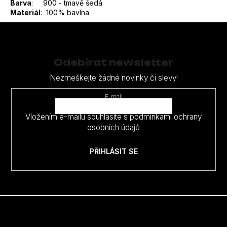
Barva
: 900 - tmavě šedá
Materiál
: 100% bavlna
Z
á
p
Odebírat newsletter
a
Nezmeškejte žádné novinky či slevy!
t
E-mail
í
Vložením e-mailu souhlasíte s
podmínkami ochrany
osobních údajů
PŘIHLÁSIT SE