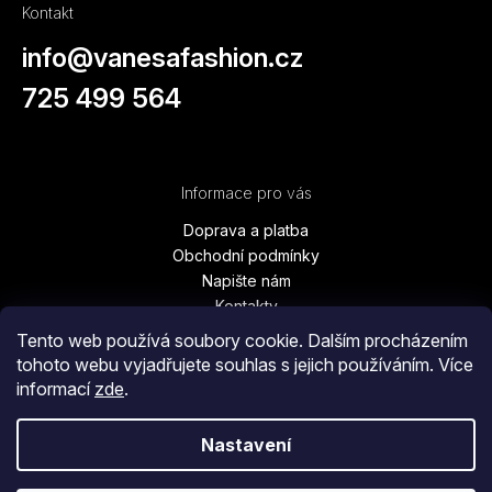
Kontakt
info
@
vanesafashion.cz
725 499 564
Informace pro vás
Doprava a platba
Obchodní podmínky
Napište nám
Kontakty
Podmínky ochrany osobních údajů
Tento web používá soubory cookie. Dalším procházením
Vrácení zboží, výměna, reklamace
tohoto webu vyjadřujete souhlas s jejich používáním. Více
Blog
informací
zde
.
Moje objednávka
Nastavení
Copyright 2026
Vanesa Fashion
. Všechna práva vyhrazena.