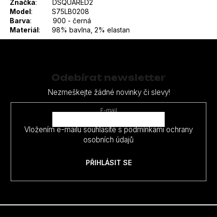
Značka
: DSQUARED2
Model
: S75LB0208
Barva
: 900 - černá
Materiál
: 98% bavlna, 2% elastan
Z
á
p
Odebírat newsletter
a
Nezmeškejte žádné novinky či slevy!
t
E-mail
í
Vložením e-mailu souhlasíte s
podmínkami ochrany
osobních údajů
PŘIHLÁSIT SE