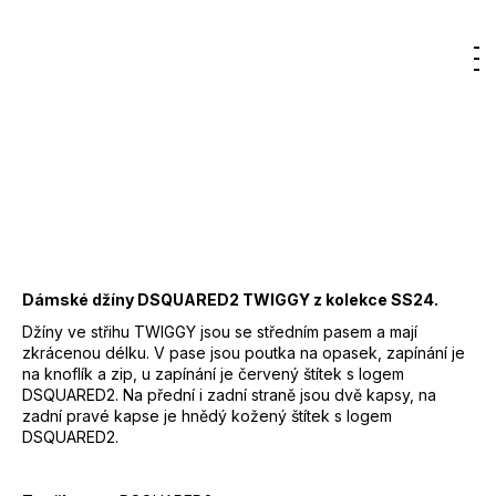
7
7 750 Kč
400
DO KOŠÍKU
Kč
Hledat
Nákupn
M
Přihlášení
Měrná
cena:
košík
Záruka
:
2 roky
EAN
:
Zvolte variantu
Značka
:
DSQUARED2
Kód
:
S75LB0208
Barva
:
900 - černá
Materiál
:
98% bavlna, 2% elastan
Dámské džíny DSQUARED2 TWIGGY z kolekce SS24.
Džíny ve střihu TWIGGY jsou se středním pasem a mají
zkrácenou délku. V pase jsou poutka na opasek, zapínání je
na knoflík a zip, u zapínání je červený štítek s logem
DSQUARED2. Na přední i zadní straně jsou dvě kapsy, na
zadní pravé kapse je hnědý kožený štítek s logem
DSQUARED2.