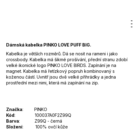
7
Měrná
800
cena:
Kč
Záruka
:
2 roky
Hledat
Nákupn
M
Přihlášení
EAN
:
8055209866270
košík
Dámská kabelka PINKO LOVE PUFF BIG.
Kabelka je větších rozměrů. Dá se nosit na rameni i jako
crossbody. Kabelka má šikmé prošívání, přední stranu zdobí
velké ikonické logo PINKO LOVE BIRDS. Zapínání je na
magnet. Kabelka má řetízkový popruh kombinovaný s
koženou částí. Uvnitř jsou dvě velké přihrádky a jedna
prostřední mezi nimi, která má zapínání na zip.
Značka
: PINKO
Kód
: 100037A0F2Z99Q
Barva
: Z99Q - černá
Složení
: 100% ovčí kůže