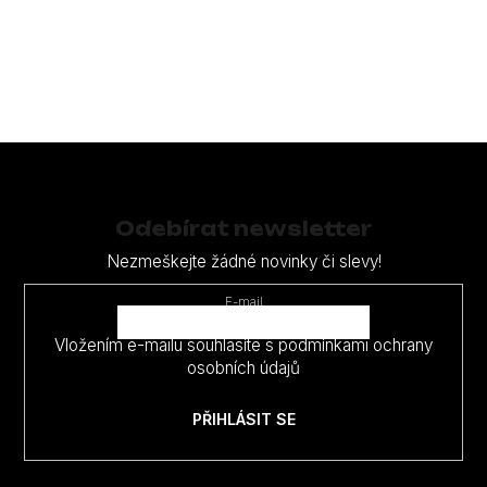
Z
á
p
Odebírat newsletter
a
Nezmeškejte žádné novinky či slevy!
t
E-mail
í
Vložením e-mailu souhlasíte s
podmínkami ochrany
osobních údajů
PŘIHLÁSIT SE