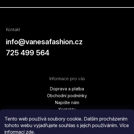
Kontakt
info
@
vanesafashion.cz
725 499 564
Informace pro vás
Doprava a platba
Obchodní podmínky
Napište nám
Kontakty
Podmínky ochrany osobních údajů
Tento web používá soubory cookie. Dalším procházením
Vrácení zboží, výměna, reklamace
tohoto webu vyjadřujete souhlas s jejich používáním. Více
Blog
informací
zde
.