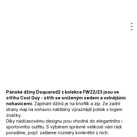
Kč
Značka:
DSQUARED2
Původně:
2
9 750 Kč
000
DO KOŠÍKU
Kč
Hledat
Nákupn
M
Přihlášení
Měrná
cena:
košík
Záruka
:
2 roky
EAN
:
Zvolte variantu
Značka
:
DSQUARED2
Kód
:
S74LB1135
Barva
:
900 - černá
Materiál
:
98% bavlna, 2% elastan
Pánské džíny Dsquared2 z kolekce FW22/23 jsou ve
střihu Cool Guy - střih se sníženým sedem a volnějšími
nohavicemi.
Zapínání džínů je na knoflík a zip. Ze zadní
strany mají na nohavici natištěný výraznější potisk s logem
značky.
Díky nadčasovému designu jsou vhodné do elegantního i
sportovního outfitu. S výběrem správné velikosti vám rádi
poradíme, popř. zašleme rozměry konkrétní z nich.