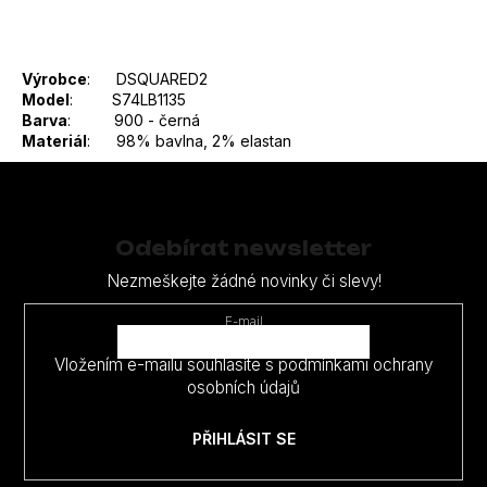
Výrobce
: DSQUARED2
Model
: S74LB1135
Barva
: 900 - černá
Materiál
: 98% bavlna, 2% elastan
Z
á
p
Odebírat newsletter
a
Nezmeškejte žádné novinky či slevy!
t
E-mail
í
Vložením e-mailu souhlasíte s
podmínkami ochrany
osobních údajů
PŘIHLÁSIT SE