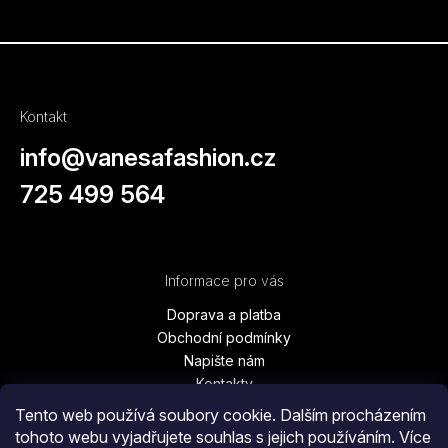
Kontakt
info
@
vanesafashion.cz
725 499 564
Informace pro vás
Doprava a platba
Obchodní podmínky
Napište nám
Kontakty
Podmínky ochrany osobních údajů
Tento web používá soubory cookie. Dalším procházením
Vrácení zboží, výměna, reklamace
tohoto webu vyjadřujete souhlas s jejich používáním. Více