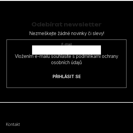
Z
á
p
Odebírat newsletter
a
Nezmeškejte žádné novinky či slevy!
t
E-mail
í
Vložením e-mailu souhlasíte s
podmínkami ochrany
osobních údajů
PŘIHLÁSIT SE
Kontakt