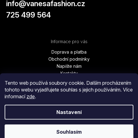
info
@
vanesafashion.cz
725 499 564
Informace pro vás
Doprava a platba
Obchodní podmínky
Napište nám
Kontakty
Podmínky ochrany osobních údajů
Tento web používá soubory cookie. Dalším procházením
Vrácení zboží, výměna, reklamace
tohoto webu vyjadřujete souhlas s jejich používáním. Více
Blog
informací
zde
.
Moje objednávka
Nastavení
Copyright 2026
Vanesa Fashion
. Všechna práva vyhrazena.
Souhlasím
Vytvořil Shoptet