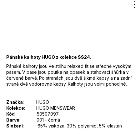
Hledat
Nákupn
M
Přihlášení
3 750 Kč
DO KOŠÍKU
košík
Měrná
cena:
Záruka
:
2 roky
EAN
:
Zvolte variantu
Pánské kalhoty HUGO z kolekce SS24.
Pánské kalhoty jsou ve střihu relaxed fit se středně vysokým
pasem. V pase jsou poutka na opasek a stahovací šňůrka v
červené barvě. Po stranách jsou dvě šikmé kapsy a na zadní
straně dvě vodorovné kapsy. Kalhoty jsou velmi pohodlné.
Značka
: HUGO
Kolekce
:
HUGO MENSWEAR
Kód
: 50507097
Barva
: 001 - černá
Složení
: 65% viskóza, 30% polyamid, 5% elastan