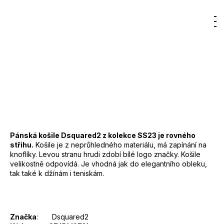
12
8 390 Kč
300
DO KOŠÍKU
Hledat
Nákupn
M
Přihlášení
Kč
Měrná
cena:
košík
Záruka
:
2 roky
EAN
:
Zvolte variantu
Značka
:
DSQUARED2
Kód
:
S74DM0731
Barva
:
900 - černá
Materiál
:
100% bavlna
Pánská košile Dsquared2 z kolekce SS23 je rovného
střihu.
Košile je z neprůhledného materiálu, má zapínání na
knoflíky. Levou stranu hrudi zdobí bílé logo značky. Košile
velikostně odpovídá. Je vhodná jak do elegantního obleku,
tak také k džínám i teniskám.
Značka
: Dsquared2