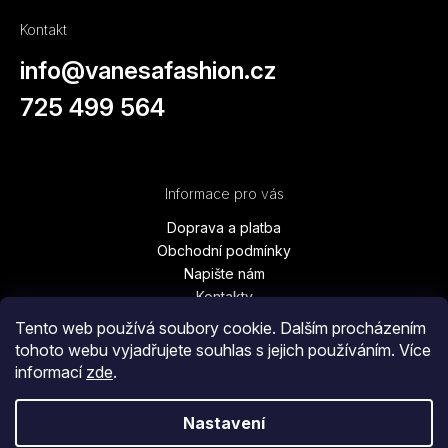
Kontakt
info
@
vanesafashion.cz
725 499 564
Informace pro vás
Doprava a platba
Obchodní podmínky
Napište nám
Kontakty
Podmínky ochrany osobních údajů
Tento web používá soubory cookie. Dalším procházením
Vrácení zboží, výměna, reklamace
tohoto webu vyjadřujete souhlas s jejich používáním. Více
Blog
informací
zde
.
Moje objednávka
Nastavení