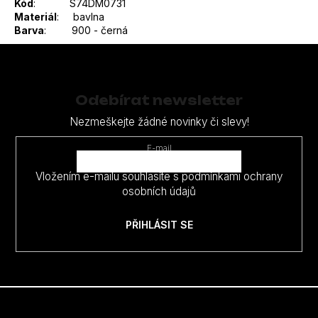
Kód
: S74DM0731
Materiál
: bavlna
Barva
: 900 - černá
Z
á
p
Odebírat newsletter
a
Nezmeškejte žádné novinky či slevy!
t
E-mail
í
Vložením e-mailu souhlasíte s
podmínkami ochrany
osobních údajů
PŘIHLÁSIT SE