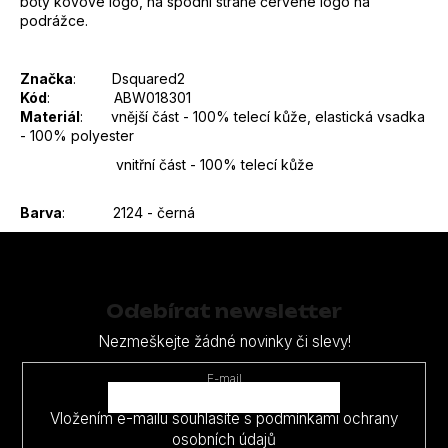
boty kovové logo, na spodní straně červené logo na
podrážce.
Značka
: Dsquared2
Kód
: ABW018301
Materiál
: vnější část - 100% telecí kůže, elastická vsadka
- 100% polyester
vnitřní část - 100% telecí kůže
Barva
: 2124 - černá
Z
á
p
Odebírat newsletter
a
Nezmeškejte žádné novinky či slevy!
t
E-mail
í
Vložením e-mailu souhlasíte s
podmínkami ochrany
osobních údajů