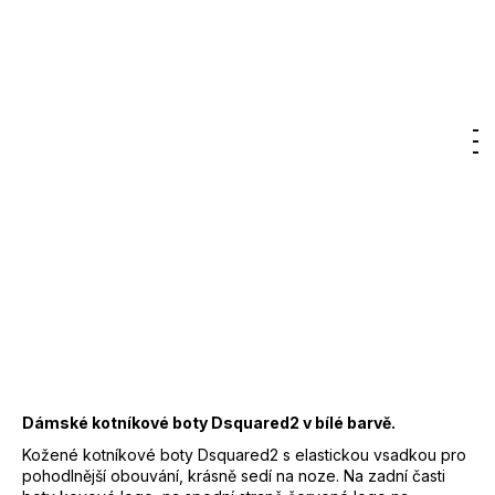
Kč
Značka:
DSQUARED2
Původně:
2
22 500 Kč
000
Kč
Měrná
cena:
DO KOŠÍKU
Hledat
Nákupn
M
Přihlášení
košík
Záruka
:
2 roky
EAN
:
8055777235645
Značka
:
DSQUARED2
Kód
:
ABW018301
Barva
:
2124 - černá
100% telecí kůže,
Materiál
:
elastická vsadka - 100%
polyester
Dámské kotníkové boty Dsquared2 v bílé barvě.
Kožené kotníkové boty Dsquared2 s elastickou vsadkou pro
pohodlnější obouvání, krásně sedí na noze. Na zadní časti