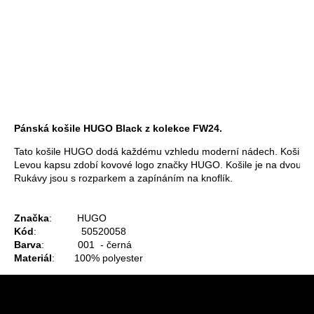
košík
7
4 000 Kč
800
DO KOŠÍKU
Kč
Měrná
cena:
Záruka
:
2 roky
EAN
:
4063542799920
Pánská košile HUGO Black z kolekce FW24.
Tato košile HUGO dodá každému vzhledu moderní nádech. Košile je 
Levou kapsu zdobí kovové logo značky HUGO. Košile je na dvouces
Rukávy jsou s rozparkem a zapínáním na knoflík.
Značka
:         HUGO
Kód
:                50520058
Barva
:            001  - černá
Materiál
:       100% polyester
Z
á