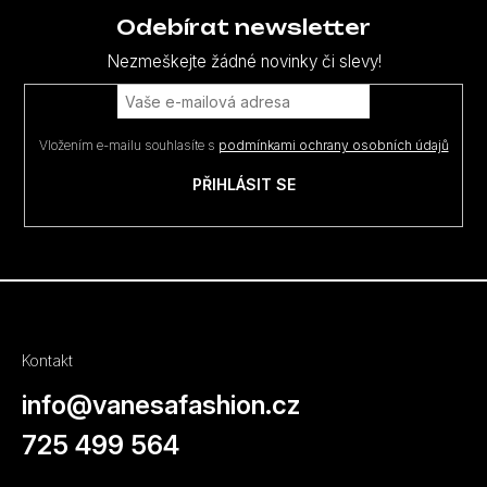
p
Odebírat newsletter
a
Nezmeškejte žádné novinky či slevy!
t
í
Vložením e-mailu souhlasíte s
podmínkami ochrany osobních údajů
PŘIHLÁSIT SE
Kontakt
info
@
vanesafashion.cz
725 499 564