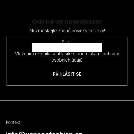
Z
á
p
Odebírat newsletter
a
Nezmeškejte žádné novinky či slevy!
t
E-mail
í
Vložením e-mailu souhlasíte s
podmínkami ochrany
osobních údajů
PŘIHLÁSIT SE
Kontakt