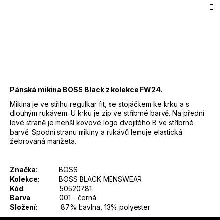
Hledat
Nákupn
M
Přihlášení
7
4 500 Kč
300
DO KOŠÍKU
košík
Kč
Měrná
cena:
Záruka
:
2 roky
EAN
:
Zvolte variantu
Pánská mikina BOSS Black z kolekce FW24.
Mikina je ve střihu regulkar fit, se stojáčkem ke krku a s
dlouhým rukávem. U krku je zip ve stříbrné barvě. Na přední
levé straně je menší kovové logo dvojitého B ve stříbrné
barvě. Spodní stranu mikiny a rukávů lemuje elastická
žebrovaná manžeta.
Značka
: BOSS
Kolekce
: BOSS BLACK MENSWEAR
Kód
: 50520781
Barva
: 001 - černá
Složení
: 87% bavlna, 13% polyester