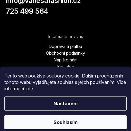
info
@
vanesafashion.cz
725 499 564
Informace pro vás
Doprava a platba
Obchodní podmínky
Napište nám
Kontakty
Podmínky ochrany osobních údajů
Tento web používá soubory cookie. Dalším procházením
Vrácení zboží, výměna, reklamace
tohoto webu vyjadřujete souhlas s jejich používáním. Více
Blog
informací
zde
.
Moje objednávka
Nastavení
Copyright 2026
Vanesa Fashion
. Všechna práva vyhrazena.
Souhlasím
Vytvořil Shoptet