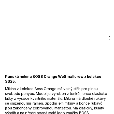
7
Značka:
BOSS
800
Kč
3 090 Kč
DO KOŠÍKU
Měrná
cena:
Záruka
:
2 roky
Hledat
Nákupn
M
Přihlášení
EAN
:
Zvolte variantu
Značka
:
BOSS
košík
Kód
:
50514541
Barva
:
001 - černá
Materiál
:
bavlna 100%
Pánská mikina BOSS Orange WeSmallcrew z kolekce
SS25.
Mikina z kolekce Boss Orange má volný střih pro plnou
svobodu pohybu. Model je vyroben z tenké, lehce elastické
látky z vysoce kvalitního materiálu. Mikina má dlouhé rukávy
se sníženou linii ramen. Spodní lem mikiny a konce rukávů
jsou zakončeny žebrovanou manžetou. Má klasický, kulatý
výstřih a na přední straně malé logo značky BOSS.