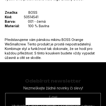
Značka
:
BOSS
Kód:
50514541
Barva:
001 - černá
Materiál
:
100 % Bavlna
Představujeme vám pánskou mikinu BOSS Orange
WeSmallcrew. Tento produkt je prostě nepostradatelný.
Kombinuje styl a funkčnost tak dokonale, že se hodí pro
každou příležitost. S tímto kouskem budete vždy vypadat
úžasně a cítit se skvěle.
Z
á
p
Odebírat newsletter
a
Nezmeškejte žádné novinky či slevy!
t
E-mail
í