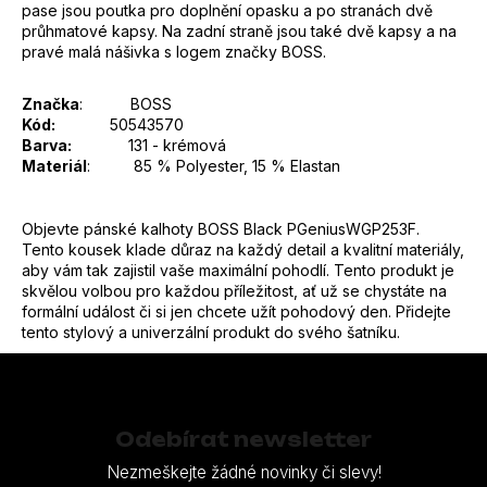
pase jsou poutka pro doplnění opasku a po stranách dvě
průhmatové kapsy. Na zadní straně jsou také dvě kapsy a na
pravé malá nášivka s logem značky BOSS.
Značka
:
BOSS
Kód:
50543570
Barva:
131 - krémová
Materiál
:
85 % Polyester, 15 % Elastan
Objevte pánské kalhoty BOSS Black PGeniusWGP253F.
Tento kousek klade důraz na každý detail a kvalitní materiály,
aby vám tak zajistil vaše maximální pohodlí. Tento produkt je
skvělou volbou pro každou příležitost, ať už se chystáte na
formální událost či si jen chcete užít pohodový den. Přidejte
tento stylový a univerzální produkt do svého šatníku.
Z
á
p
Odebírat newsletter
a
Nezmeškejte žádné novinky či slevy!