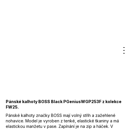
7
300
Značka:
BOSS
Kč
4 000 Kč
–50 %
2 000 Kč
DO KOŠÍKU
Měrná
cena:
Záruka
:
2 roky
Hledat
Nákupn
M
Přihlášení
EAN
:
4063546754895
košík
Značka
:
BOSS
Kód
:
50543570
Barva
:
131 - krémová
85 % Polyester, 15 %
Materiál
:
Elastan
Pánské kalhoty BOSS Black PGeniusWGP253F z kolekce
FW25.
Pánské kalhoty značky BOSS mají volný střih a zažehlené
nohavice. Model je vyroben z tenké, elastické tkaniny a má
elastickou manžetu v pase. Zapínání je na zip a háček. V