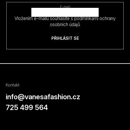
t
E-mail
í
Vložením e-mailu souhlasíte s
podmínkami ochrany
osobních údajů
PŘIHLÁSIT SE
Kontakt
info
@
vanesafashion.cz
725 499 564