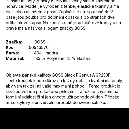
Pánské kalhoty značky BOSS mají volný střih a zažehlené
nohavice. Model je vyroben z tenké, elastické tkaniny a má
elastickou manžetu v pase. Zapínání je na zip a háček. V
pase jsou poutka pro doplnění opasku a po stranách dvě
průhmatové kapsy. Na zadní straně jsou také dvě kapsy a na
pravé malá nášivka s logem značky BOSS.
Značka
:
BOSS
Kód:
50543570
Barva:
404 - modrá
Materiál
:
85 % Polyester, 15 % Elastan
Objevte pánské kalhoty BOSS Black PGeniusWGP253F.
Tento kousek klade důraz na každý detail a kvalitní materiály,
aby vám tak zajistil vaše maximální pohodlí. Tento produkt je
skvělou volbou pro každou příležitost, ať už se chystáte na
formální událost či si jen chcete užít pohodový den. Přidejte
tento stylový a univerzální produkt do svého šatníku.
Z
á