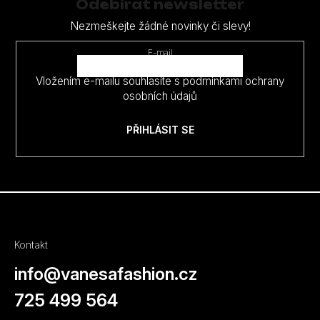
p
Odebírat newsletter
a
Nezmeškejte žádné novinky či slevy!
t
E-mail
í
Vložením e-mailu souhlasíte s
podmínkami ochrany
osobních údajů
PŘIHLÁSIT SE
Kontakt
info
@
vanesafashion.cz
725 499 564