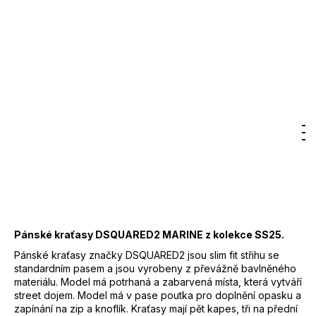
Kč
Značka:
DSQUARED2
Původně:
2
11 500 Kč
000
DO KOŠÍKU
Kč
Měrná
cena:
Záruka
:
2 roky
EAN
:
Zvolte variantu
Značka
:
DSQUARED2
Hledat
Nákupn
M
Přihlášení
Barva
:
470 - modrá
93% bavlna, 4%
košík
Materiál
:
polyester (PES), 3%
elastan
Kód
:
S74MU0881
Pánské kraťasy DSQUARED2 MARINE z kolekce SS25.
Pánské kraťasy značky DSQUARED2 jsou slim fit střihu se
standardním pasem a jsou vyrobeny z převážně bavlněného
materiálu. Model má potrhaná a zabarvená místa, která vytváří
street dojem. Model má v pase poutka pro doplnění opasku a
zapínání na zip a knoflík. Kraťasy mají pět kapes, tři na přední