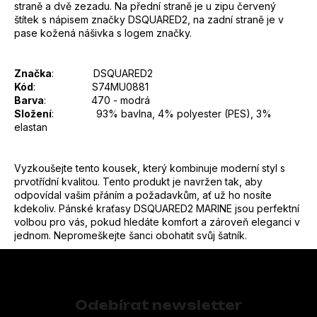
straně a dvě zezadu. Na přední straně je u zipu červený
štítek s nápisem značky DSQUARED2, na zadní straně je v
pase kožená nášivka s logem značky.
Značka
: DSQUARED2
Kód
: S74MU0881
Barva
: 470 - modrá
Složení
:
93% bavlna, 4% polyester (PES), 3%
elastan
Vyzkoušejte tento kousek, který kombinuje moderní styl s
prvotřídní kvalitou. Tento produkt je navržen tak, aby
odpovídal vašim přáním a požadavkům, ať už ho nosíte
kdekoliv. Pánské kraťasy DSQUARED2 MARINE jsou perfektní
volbou pro vás, pokud hledáte komfort a zároveň eleganci v
jednom. Nepromeškejte šanci obohatit svůj šatník.
Z
á
p
Odebírat newsletter