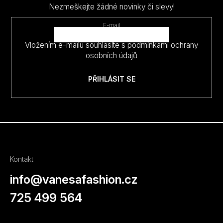
a
Nezmeškejte žádné novinky či slevy!
t
E-mail
í
Vložením e-mailu souhlasíte s
podmínkami ochrany
osobních údajů
PŘIHLÁSIT SE
Kontakt
info
@
vanesafashion.cz
725 499 564