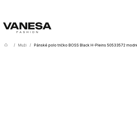
K
Přejít
na
o
Zpět
Zpět
obsah
š
í
C
k
o
/
Muži
/
Pánské polo tričko BOSS Black H-Pleins 50533572 modr
Domů
p
o
t
ř
e
b
u
j
e
t