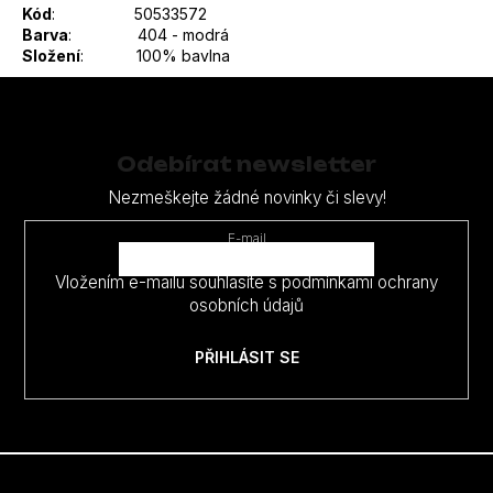
Kód
: 50533572
Barva
:
404 - modrá
Složení
:
100% bavlna
Z
á
p
Odebírat newsletter
a
Nezmeškejte žádné novinky či slevy!
t
E-mail
í
Vložením e-mailu souhlasíte s
podmínkami ochrany
osobních údajů
PŘIHLÁSIT SE