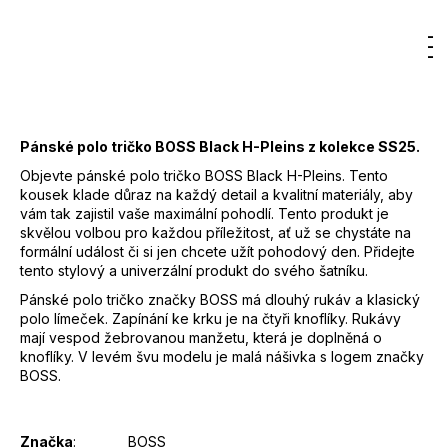
12
Značka
:
BOSS
300
Hledat
Nákupn
M
Kč
Přihlášení
Kód
:
50533572
Barva
:
404 - modrá
košík
Materiál
:
100 % Bavlna
Pánské polo tričko BOSS Black H-Pleins z kolekce SS25.
Objevte pánské polo tričko BOSS Black H-Pleins. Tento
kousek klade důraz na každý detail a kvalitní materiály, aby
vám tak zajistil vaše maximální pohodlí. Tento produkt je
skvělou volbou pro každou příležitost, ať už se chystáte na
formální událost či si jen chcete užít pohodový den. Přidejte
tento stylový a univerzální produkt do svého šatníku.
Pánské polo tričko značky BOSS má dlouhý rukáv a klasický
polo límeček. Zapínání ke krku je na čtyři knoflíky. Rukávy
mají vespod žebrovanou manžetu, která je doplněná o
knoflíky. V levém švu modelu je malá nášivka s logem značky
BOSS.
Značka
: BOSS