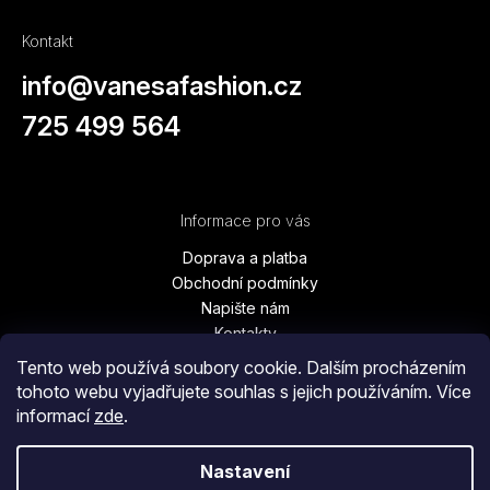
Kontakt
info
@
vanesafashion.cz
725 499 564
Informace pro vás
Doprava a platba
Obchodní podmínky
Napište nám
Kontakty
Podmínky ochrany osobních údajů
Tento web používá soubory cookie. Dalším procházením
Vrácení zboží, výměna, reklamace
tohoto webu vyjadřujete souhlas s jejich používáním. Více
Blog
informací
zde
.
Moje objednávka
Nastavení