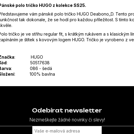
Pánské polo tričko HUGO z kolekce SS25.
Představujeme vám pánské polo tričko HUGO Deabono_D. Tento produ
funkčnost tak dokonale, že se hodí pro každou příležitost. S tímto 
skvěle.
Polo tričko je ve střihu regular fit, s krátkým rukávem a s klasickým 
zapínáním je štítek s kovovým logem HUGO. Tričko je vyrobeno z vel
Značka
: HUGO
Kód
: 50517638
Barva
: 086 - šedá
Složení
: 100% bavlna
Odebírat newsletter
Nezmeškejte žádné novinky či slevy!