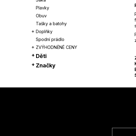
Plavky
Obuv
Tašky a batohy
Doplňky
Spodní prádlo
ZVÝHODNĚNÉ CENY
Děti
Značky
Z
á
p
a
t