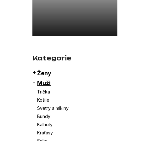
a
26SBLDC03169 ČERNÁ
n
7 800 Kč
e
l
Přeskočit
kategorie
Kategorie
Ženy
Muži
Trička
Košile
Svetry a mikiny
Bundy
Kalhoty
Kraťasy
Saka