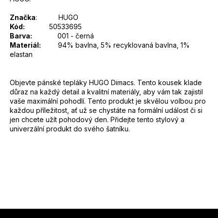
Značka
:
HUGO
Kód:
50533695
Barva:
001 - černá
Materiál:
94% bavlna, 5% recyklovaná bavlna, 1%
elastan
Objevte pánské tepláky HUGO Dimacs. Tento kousek klade
důraz na každý detail a kvalitní materiály, aby vám tak zajistil
vaše maximální pohodlí. Tento produkt je skvělou volbou pro
každou příležitost, ať už se chystáte na formální událost či si
jen chcete užít pohodový den. Přidejte tento stylový a
univerzální produkt do svého šatníku.
Z