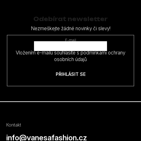
á
p
Odebírat newsletter
a
Nezmeškejte žádné novinky či slevy!
t
E-mail
í
Vložením e-mailu souhlasíte s
podmínkami ochrany
osobních údajů
PŘIHLÁSIT SE
Kontakt
info
@
vanesafashion.cz