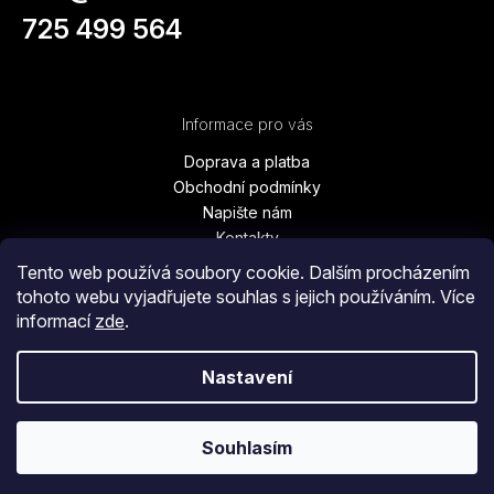
725 499 564
Informace pro vás
Doprava a platba
Obchodní podmínky
Napište nám
Kontakty
Podmínky ochrany osobních údajů
Tento web používá soubory cookie. Dalším procházením
Vrácení zboží, výměna, reklamace
tohoto webu vyjadřujete souhlas s jejich používáním. Více
Blog
informací
zde
.
Moje objednávka
Nastavení
Copyright 2026
Vanesa Fashion
. Všechna práva vyhrazena.
Souhlasím
Vytvořil Shoptet