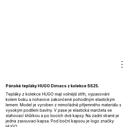
12
3 590 Kč
300
DO KOŠÍKU
Kč
Měrná
cena:
Záruka
:
2 roky
EAN
:
Zvolte variantu
Značka
:
HUGO
Kód
:
50533695
Barva
:
001 - černá
94% bavlna, 5%
Hledat
Nákupn
M
Přihlášení
Materiál
:
recyklovaná bavlna, 1%
elastan
košík
Pánské tepláky HUGO Dimacs z kolekce SS25.
Tepláky z kolekce HUGO mají volnější střih, vypasování
kolem boku a nohavice zakončené pohodlným elastickým
lemem. Model je vyroben z mimořádně příjemného materiálu s
vysokým podílem bavlny. V pase je elastická manžeta se
stahovací šňůrkou a po bocích dvě kapsy. Na zadní straně je
jedna zasouvací kapsa. Pod boční kapsou je logo značky
HUGO.