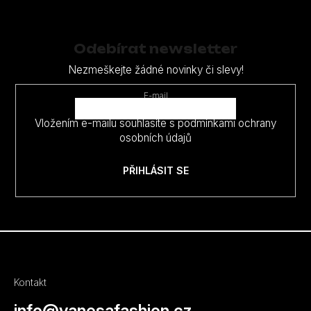
Z
á
p
Odebírat newsletter
a
Nezmeškejte žádné novinky či slevy!
t
E-mail
í
Vložením e-mailu souhlasíte s
podmínkami ochrany
osobních údajů
PŘIHLÁSIT SE
Kontakt
info
@
vanesafashion.cz