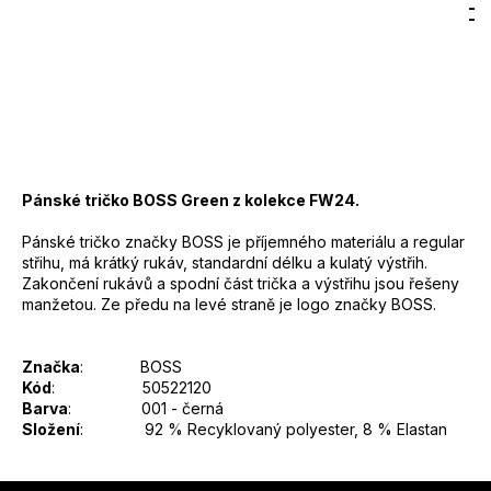
Hledat
Nákupn
M
Přihlášení
7
1 500 Kč
800
DO KOŠÍKU
košík
Kč
Měrná
cena:
Záruka
:
2 roky
EAN
:
Zvolte variantu
Pánské tričko BOSS Green z kolekce FW24.
Pánské tričko značky BOSS je příjemného materiálu a regular
střihu, má krátký rukáv, standardní délku a kulatý výstřih.
Zakončení rukávů a spodní část trička a výstřihu jsou řešeny
manžetou. Ze předu na levé straně je logo značky BOSS.
Značka
: BOSS
Kód
: 50522120
Barva
: 001 - černá
Složení
:
92 % Recyklovaný polyester, 8 % Elastan