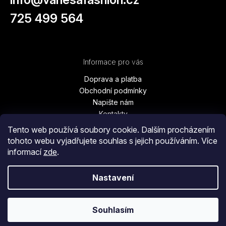
725 499 564
Informace pro vás
Doprava a platba
Obchodní podmínky
Napište nám
Kontakty
Podmínky ochrany osobních údajů
Tento web používá soubory cookie. Dalším procházením
Vrácení zboží, výměna, reklamace
tohoto webu vyjadřujete souhlas s jejich používáním. Více
Blog
informací
zde
.
Moje objednávka
Nastavení
Copyright 2026
Vanesa Fashion
. Všechna práva vyhrazena.
Souhlasím
Vytvořil Shoptet