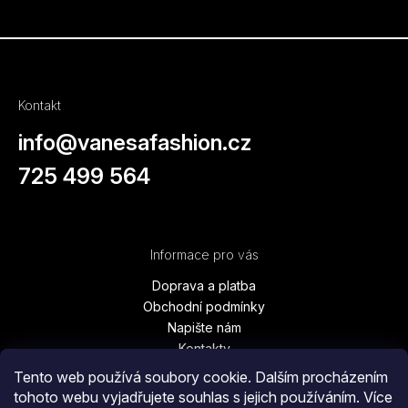
Kontakt
info
@
vanesafashion.cz
725 499 564
Informace pro vás
Doprava a platba
Obchodní podmínky
Napište nám
Kontakty
Podmínky ochrany osobních údajů
Tento web používá soubory cookie. Dalším procházením
Vrácení zboží, výměna, reklamace
tohoto webu vyjadřujete souhlas s jejich používáním. Více