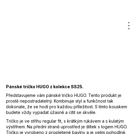
7
2 050 Kč
–30 %
300
1 435 Kč
DO KOŠÍKU
Kč
Měrná
Hledat
Nákupn
M
Přihlášení
cena:
košík
Záruka
:
2 roky
EAN
:
4063545200195
Značka
:
HUGO
Kód
:
50505201
Barva
:
086 - šedá
Materiál
:
100 % Bavlna
Pánské tričko HUGO z kolekce SS25.
Představujeme vám pánské tričko HUGO. Tento produkt je
prostě nepostradatelný. Kombinuje styl a funkčnost tak
dokonale, že se hodí pro každou příležitost. S tímto kouskem
budete vždy vypadat úžasně a cítit se skvěle.
Tričko je ve střihu regular fit, s krátkým rukávem a s kulatým
výstřihem. Na přední straně uprostřed je štítek s logem HUGO.
Tričko je vyrobeno z propletené bavlny a je velmi pohodlné.