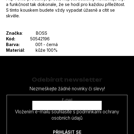
a funkčnost tak dokonale, že se hodí pro každou příležitost.
S tímto kouskem budete vždy vypadat úžasně a cítit se
skvěle.
Značka
:
BOSS
Kód:
50542196
Barva:
001 - černá
Materiál
:
kůže 100%
Z
á
p
Odebírat newsletter
a
Nezmeškejte žádné novinky či slevy!
t
E-mail
í
Vložením e-mailu souhlasíte s
podmínkami ochrany
osobních údajů
PŘIHLÁSIT SE