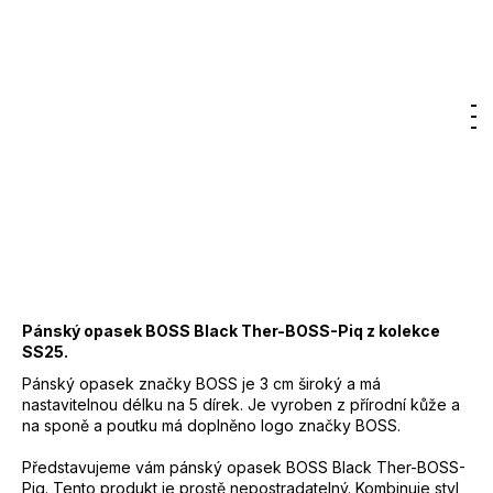
7
Značka:
BOSS
300
Kč
2 050 Kč
DO KOŠÍKU
Měrná
Hledat
Nákupn
M
Přihlášení
cena:
Záruka
:
2 roky
košík
EAN
:
4063545104905
Značka
:
BOSS
Barva
:
001 - černá
Kód
:
50542196
Materiál
:
100 % kůže
Pánský opasek BOSS Black Ther-BOSS-Piq z kolekce
SS25.
Pánský opasek značky BOSS je 3 cm široký a má
nastavitelnou délku na 5 dírek. Je vyroben z přírodní kůže a
na sponě a poutku má doplněno logo značky BOSS.
Představujeme vám pánský opasek BOSS Black Ther-BOSS-
Piq
. Tento produkt je prostě nepostradatelný. Kombinuje styl