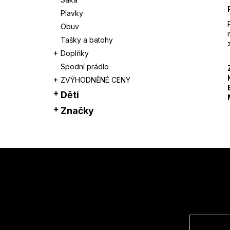
Plavky
Obuv
Tašky a batohy
Doplňky
Spodní prádlo
ZVÝHODNĚNÉ CENY
Děti
Značky
Z
á
p
a
t