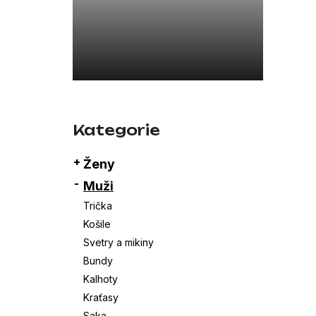
a
26SBLDC03169 ČERNÁ
n
7 800 Kč
e
l
Přeskočit
kategorie
Kategorie
Ženy
Muži
Trička
Košile
Svetry a mikiny
Bundy
Kalhoty
Kraťasy
Saka