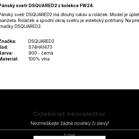
Pánský svetr DSQUARED2 z kolekce FW24.
Pánský svetr DSQUARED2 má dlouhý rukáv a roláček. Model je úple
manžeta. Roláček a spodní okraj svetru je estetický potrhaný. Na pře
značky DSQUARED2.
Značka:
DSQUARED2
Kód:
S74HA1473
Barva:
900 - černá
Materiál:
100% vlna
Odebírat newsletter
Nezmeškejte žádné novinky či slevy!
E-mail