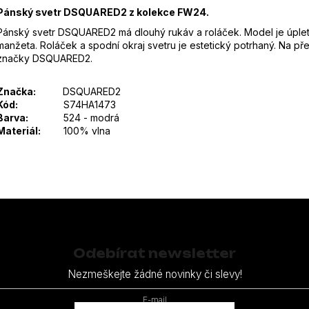
Pánský svetr DSQUARED2 z kolekce FW24.
Pánský svetr DSQUARED2 má dlouhý rukáv a roláček. Model je úple
manžeta. Roláček a spodní okraj svetru je estetický potrhaný. Na pře
značky DSQUARED2.
Značka:
DSQUARED2
Kód:
S74HA1473
Barva:
524 - modrá
Materiál:
100% vlna
Odebírat newsletter
Nezmeškejte žádné novinky či slevy!
E-mail