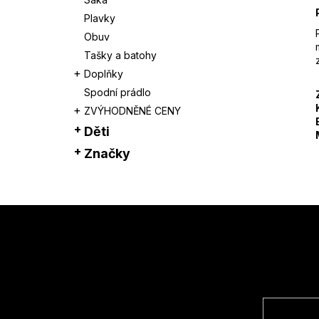
Plavky
Obuv
Tašky a batohy
Doplňky
Spodní prádlo
ZVÝHODNĚNÉ CENY
Děti
Značky
Z
á
p
a
t