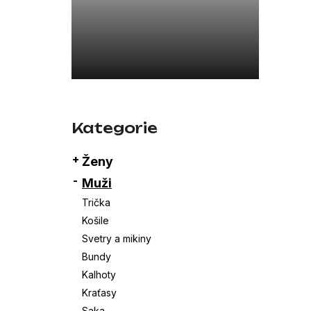
a
26SBLDC03169 ČERNÁ
n
7 800 Kč
e
l
Přeskočit
kategorie
Kategorie
Ženy
Muži
Trička
Košile
Svetry a mikiny
Bundy
Kalhoty
Kraťasy
Saka