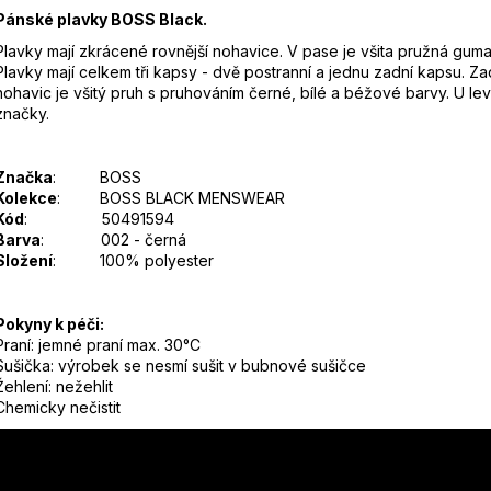
Pánské plavky BOSS Black.
Plavky mají zkrácené rovnější nohavice. V pase je všita pružná guma 
Plavky mají celkem tři kapsy - dvě postranní a jednu zadní kapsu. Z
nohavic je všitý pruh s pruhováním černé, bílé a béžové barvy. U le
značky.
Značka
: BOSS
Kolekce
: BOSS BLACK MENSWEAR
Kód
: 50491594
Barva
: 002 - černá
Složení
: 100% polyester
Pokyny k péči:
Praní: jemné praní max. 30°C
Sušička: výrobek se nesmí sušit v bubnové sušičce
Žehlení: nežehlit
Chemicky nečistit