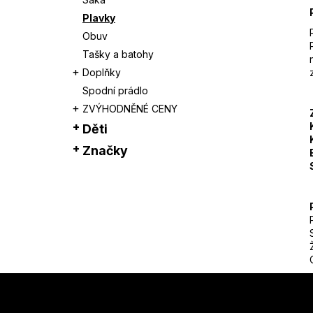
Plavky
Obuv
Tašky a batohy
Doplňky
Spodní prádlo
ZVÝHODNĚNÉ CENY
Děti
Značky
Z
á