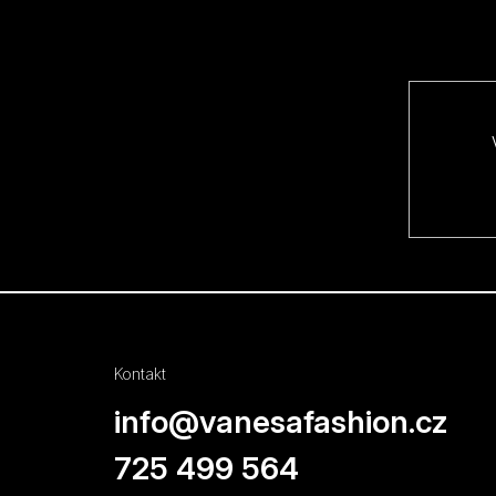
p
a
t
í
Kontakt
info
@
vanesafashion.cz
725 499 564