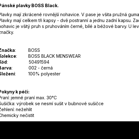
Pánské plavky BOSS Black.
Plavky mají zkrácené rovnější nohavice. V pase je všita pružná guma 
Plavky mají celkem tři kapsy - dvě postranní a jednu zadní kapsu. Z
nohavic je všitý pruh s pruhováním černé, bílé a béžové barvy. U le
značky.
Značka
: BOSS
Kolekce
: BOSS BLACK MENSWEAR
Kód
: 50491594
Barva
: 002 - černá
Složení
: 100% polyester
Pokyny k péči:
Praní: jemné praní max. 30°C
Sušička: výrobek se nesmí sušit v bubnové sušičce
Žehlení: nežehlit
Chemicky nečistit