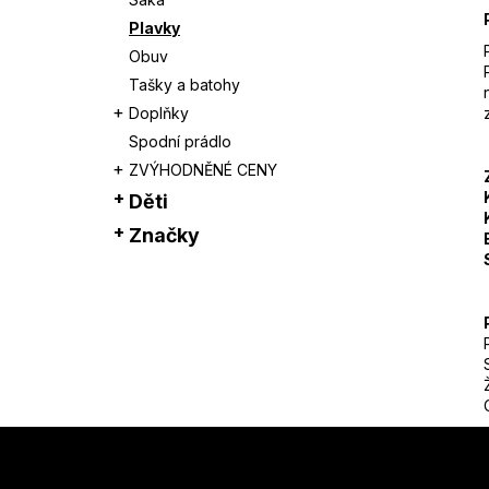
Plavky
Obuv
Tašky a batohy
Doplňky
Spodní prádlo
ZVÝHODNĚNÉ CENY
Děti
Značky
Z
á