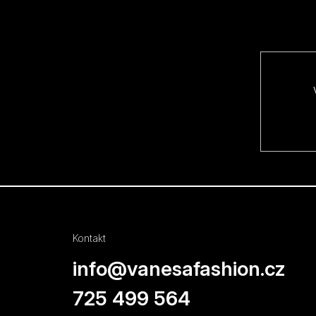
p
a
t
í
Kontakt
info
@
vanesafashion.cz
725 499 564