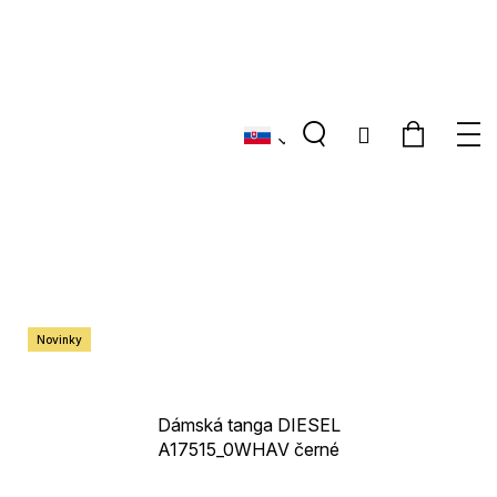
Hľadať
Nákup
M
Prihlásenie
košík
Novinky
Dámská tanga DIESEL
A17515_0WHAV černé