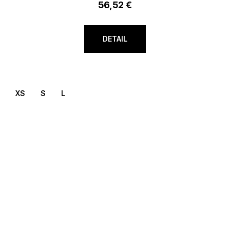
56,52 €
DETAIL
XS
S
L