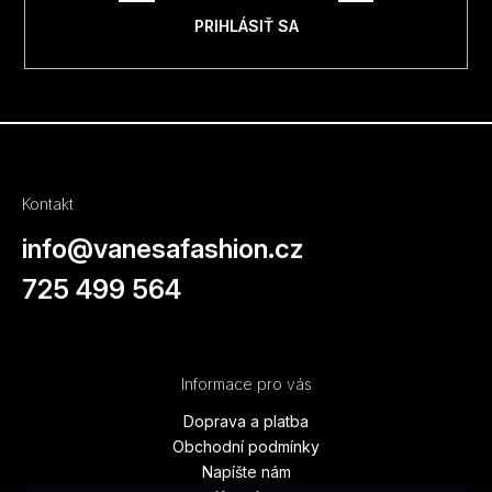
e
p
PRIHLÁSIŤ SA
r
v
k
y
v
ý
Kontakt
p
i
info
@
vanesafashion.cz
s
725 499 564
u
Informace pro vás
Doprava a platba
Obchodní podmínky
Napíšte nám