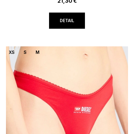
21,30 €
DETAIL
XS
S
M