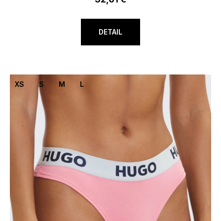
DETAIL
XS
S
M
L