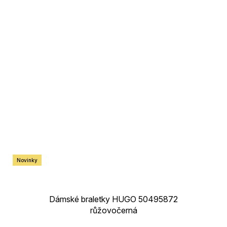
Novinky
Dámské braletky HUGO 50495872
růžovočerná