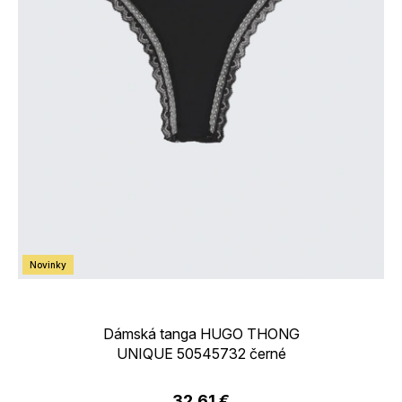
v
Novinky
Dámská tanga HUGO THONG
UNIQUE 50545732 černé
32,61 €