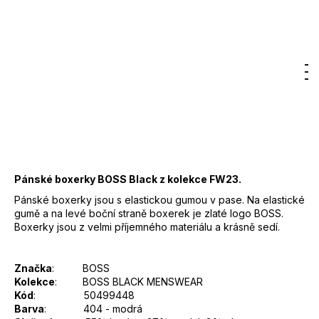
Původně:
od 790 Kč
až –50 %
9
od
395 Kč
000
Kč
Měrná
cena:
Hledat
Nákupn
M
Přihlášení
DO KOŠÍKU
košík
Záruka
:
2 roky
EAN
:
Zvolte variantu
Pánské boxerky BOSS Black z kolekce FW23.
Pánské boxerky jsou s elastickou gumou v pase. Na elastické
gumě a na levé boční straně boxerek je zlaté logo BOSS.
Boxerky jsou z velmi příjemného materiálu a krásně sedí.
Značka
: BOSS
Kolekce
: BOSS BLACK MENSWEAR
Kód
: 50499448
Barva
: 404 - modrá