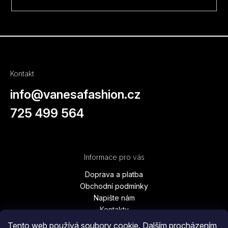
Kontakt
info
@
vanesafashion.cz
725 499 564
Informace pro vás
Doprava a platba
Obchodní podmínky
Napište nám
Kontakty
Podmínky ochrany osobních údajů
Tento web používá soubory cookie. Dalším procházením