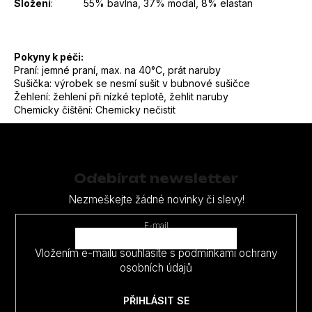
Složení
: 55% bavlna, 37% modal, 8% elastan
Pokyny k péči:
Praní: jemné praní, max. na 40°C, prát naruby
Sušička: výrobek se nesmí sušit v bubnové sušičce
Žehlení: žehlení při nízké teplotě, žehlit naruby
Chemicky čištění: Chemicky nečistit
Z
á
p
Odebírat newsletter
a
Nezmeškejte žádné novinky či slevy!
t
E-mail
í
Vložením e-mailu souhlasíte s
podmínkami ochrany
osobních údajů
PŘIHLÁSIT SE