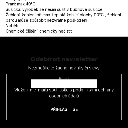
Praní: max.40°C
Sušička: výrobek se nesmí sušit v bubnové sušičce
Žehlení: žehlení při max. teplotě žehlící plochy 110°C , žehlení
parou může způsobit nezvratné poškození
Nebělit
Chemické čištění: chemicky nečistit
Z
á
p
Odebírat newsletter
a
Nezmeškejte žádné novinky či slevy!
t
E-mail
í
Vložením e-mailu souhlasíte s
podmínkami ochrany
osobních údajů
PŘIHLÁSIT SE