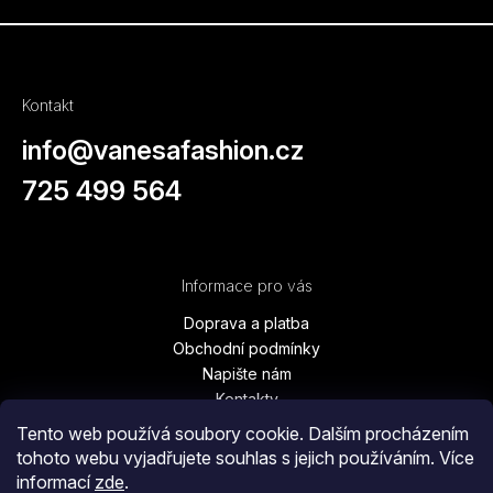
Kontakt
info
@
vanesafashion.cz
725 499 564
Informace pro vás
Doprava a platba
Obchodní podmínky
Napište nám
Kontakty
Podmínky ochrany osobních údajů
Tento web používá soubory cookie. Dalším procházením
Vrácení zboží, výměna, reklamace
tohoto webu vyjadřujete souhlas s jejich používáním. Více
Blog
informací
zde
.