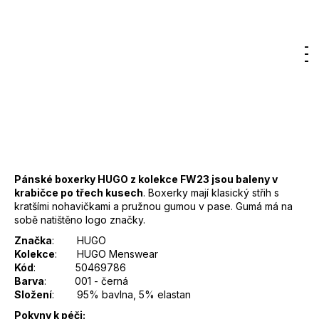
Původně:
od 1 150 Kč
až –50 %
9
od
575 Kč
000
Kč
Hledat
Nákupn
M
Přihlášení
Měrná
cena:
DO KOŠÍKU
košík
Záruka
:
2 roky
EAN
:
Zvolte variantu
Pánské boxerky HUGO z kolekce FW23 jsou baleny v
krabičce po třech kusech
. Boxerky mají klasický střih s
kratšími nohavičkami a pružnou gumou v pase. Gumá má na
sobě natištěno logo značky.
Značka
: HUGO
Kolekce
: HUGO Menswear
Kód
: 50469786
Barva
: 001 - černá
Složení
: 95% bavlna, 5% elastan
Pokyny k péči: