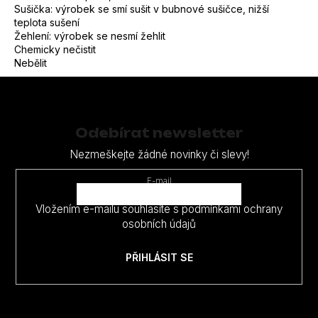
Sušička: výrobek se smí sušit v bubnové sušičce, nižší
teplota sušení
Žehlení: výrobek se nesmí žehlit
Chemicky nečistit
Nebělit
Z
á
p
Odebírat newsletter
a
Nezmeškejte žádné novinky či slevy!
t
E-mail
í
Vložením e-mailu souhlasíte s
podmínkami ochrany
osobních údajů
PŘIHLÁSIT SE