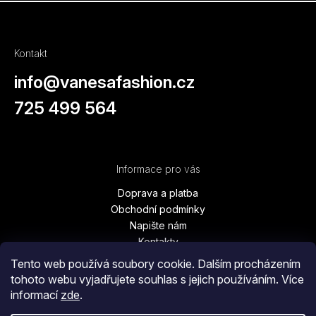
Kontakt
info
@
vanesafashion.cz
725 499 564
Informace pro vás
Doprava a platba
Obchodní podmínky
Napište nám
Kontakty
Podmínky ochrany osobních údajů
Tento web používá soubory cookie. Dalším procházením
Vrácení zboží, výměna, reklamace
tohoto webu vyjadřujete souhlas s jejich používáním. Více
Blog
informací
zde
.
Moje objednávka