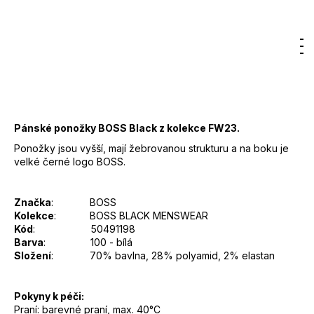
7
350 Kč
800
DO KOŠÍKU
Kč
Měrná
Hledat
Nákupn
M
Přihlášení
cena:
košík
Záruka
:
2 roky
EAN
:
Zvolte variantu
Pánské ponožky BOSS Black z kolekce FW23.
Ponožky jsou vyšší, mají žebrovanou strukturu a na boku je
velké černé logo BOSS.
Značka
: BOSS
Kolekce
: BOSS BLACK MENSWEAR
Kód
: 50491198
Barva
: 100 - bílá
Složení
:
70% bavlna, 28% polyamid, 2% elastan
Pokyny k péči:
Praní: barevné praní, max. 40°C