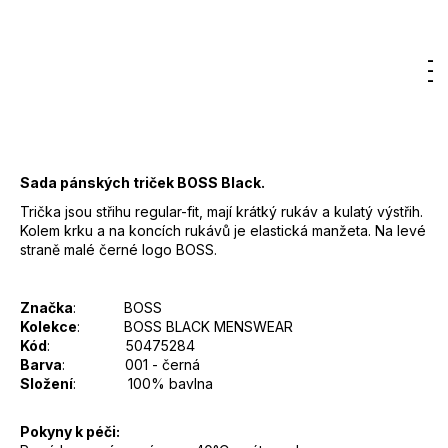
Původně:
1 190 Kč
9
DO KOŠÍKU
000
Měrná
Kč
Hledat
Nákupn
M
Přihlášení
cena:
Záruka
:
2 roky
košík
EAN
:
Zvolte variantu
Sada pánských triček BOSS Black.
Trička jsou střihu regular-fit, mají krátký rukáv a kulatý výstřih.
Kolem krku a na koncích rukávů je elastická manžeta. Na levé
straně malé černé logo BOSS.
Značka
: BOSS
Kolekce
: BOSS BLACK MENSWEAR
Kód
: 50475284
Barva
: 001 - černá
Složení
: 100% bavlna
Pokyny k péči: