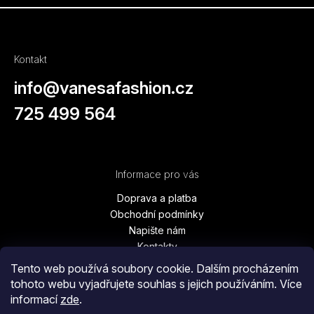
Kontakt
info
@
vanesafashion.cz
725 499 564
Informace pro vás
Doprava a platba
Obchodní podmínky
Napište nám
Kontakty
Podmínky ochrany osobních údajů
Tento web používá soubory cookie. Dalším procházením
Vrácení zboží, výměna, reklamace
tohoto webu vyjadřujete souhlas s jejich používáním. Více
Blog
informací
zde
.
Moje objednávka