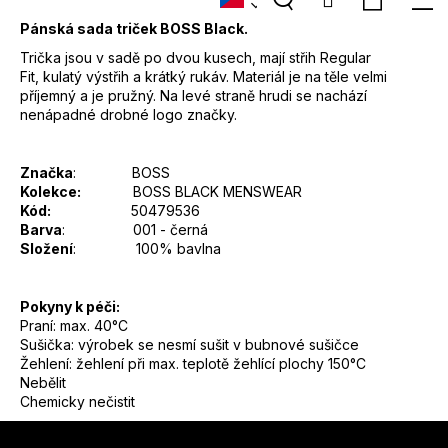
7
300
Pánská sada triček BOSS Black.
košík
Kč
Trička jsou v sadě po dvou kusech, mají střih Regular
Fit, kulatý výstřih a krátký rukáv. Materiál je na těle velmi
příjemný a je pružný. Na levé straně hrudi se nachází
nenápadné drobné logo značky.
Značka
: BOSS
Kolekce:
BOSS BLACK MENSWEAR
Kód:
50479536
Barva
: 001 - černá
Složení
: 100% bavlna
Pokyny k péči:
Praní: max. 40°C
Sušička: výrobek se nesmí sušit v bubnové sušičce
Žehlení: žehlení při max. teplotě žehlící plochy 150°C
Nebělit
Chemicky nečistit
Z