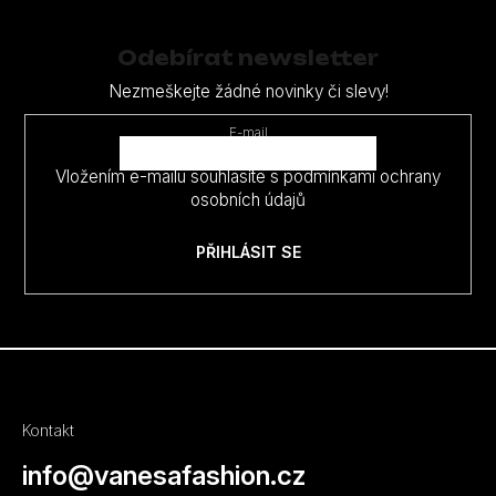
á
p
Odebírat newsletter
a
Nezmeškejte žádné novinky či slevy!
t
E-mail
í
Vložením e-mailu souhlasíte s
podmínkami ochrany
osobních údajů
PŘIHLÁSIT SE
Kontakt
info
@
vanesafashion.cz