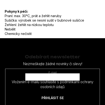
Pokyny k péči:
Praní: max. 30°C, prát a žehlit naruby
Sušička: výrobek se nesmí sušit v bubnové sušičce
Žehlení: žehlit na nízkou teplotu
Nebělit
Chemicky nečistit
Z
á
p
Odebírat newsletter
a
Nezmeškejte žádné novinky či slevy!
t
E-mail
í
Vložením e-mailu souhlasíte s
podmínkami ochrany
osobních údajů
PŘIHLÁSIT SE