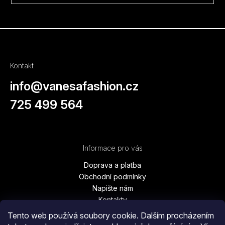
Kontakt
info
@
vanesafashion.cz
725 499 564
Informace pro vás
Doprava a platba
Obchodní podmínky
Napište nám
Kontakty
Podmínky ochrany osobních údajů
Tento web používá soubory cookie. Dalším procházením
Vrácení zboží, výměna, reklamace