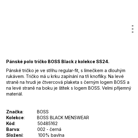
Značka:
BOSS
6
400
3 500 Kč
Kč
DO KOŠÍKU
Měrná
Hledat
Nákupn
M
Přihlášení
cena:
Záruka
:
2 roky
košík
EAN
:
Zvolte variantu
Pánské polo tričko BOSS Black z kolekce SS24.
Pánské tričko je ve střihu regular-fit, s límečkem a dlouhým
rukávem. Tričko má u krku zapínání na tři knoflíky. Na levé
straně na hrudi je čtvercová plaketa s černým logem BOSS a
na levé straně na boku je štítek s logem BOSS. Velmi příjemný
materiál.
Značka
: BOSS
Kolekce
: BOSS BLACK MENSWEAR
Kód
: 50485162
Barva
: 002 - černá
Složení
: 100% bavlna