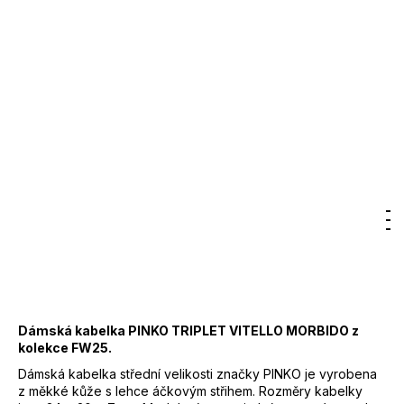
Skladem
7
Kód:
105161A0QOLA7Q
300
Kč
Značka:
PINKO
9 900 Kč
–50 %
4 950 Kč
DO KOŠÍKU
Měrná
cena:
Záruka
:
2 roky
EAN
:
8053177289787
Hledat
Nákupn
M
Přihlášení
Značka
:
PINKO
Kód
:
105161A0QOLA7Q
košík
Barva
:
A7Q - vínová
Materiál
:
100 % kůže
Dámská kabelka PINKO TRIPLET VITELLO MORBIDO z
kolekce FW25.
Dámská kabelka střední velikosti značky PINKO je vyrobena
z měkké kůže s lehce áčkovým střihem. Rozměry kabelky