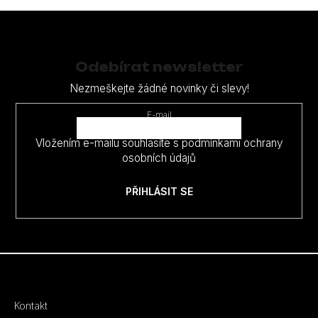
Z
á
p
Odebírat newsletter
a
Nezmeškejte žádné novinky či slevy!
t
E-mail
í
Vložením e-mailu souhlasíte s
podmínkami ochrany
osobních údajů
PŘIHLÁSIT SE
Kontakt