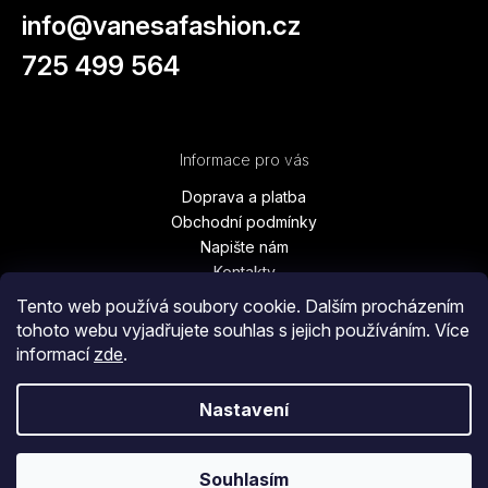
info
@
vanesafashion.cz
725 499 564
Informace pro vás
Doprava a platba
Obchodní podmínky
Napište nám
Kontakty
Podmínky ochrany osobních údajů
Tento web používá soubory cookie. Dalším procházením
Vrácení zboží, výměna, reklamace
tohoto webu vyjadřujete souhlas s jejich používáním. Více
Blog
informací
zde
.
Moje objednávka
Nastavení
Copyright 2026
Vanesa Fashion
. Všechna práva vyhrazena.
Souhlasím
Vytvořil Shoptet