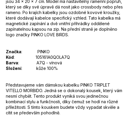
jsou 34 x 20 x 7 cm. Model má nastavitelný ramenní popruh,
který se díky své úpravě dá nosit jako crossbody nebo přes
rameno. Po krajích kabelky jsou ozdobné kovové kroužky,
které dodávají kabelce specifický vzhled. Tato kabelka má
magnetické zapínání a dvě vnitřní přihrádky oddělené
zapínatelnou kapsou na zip. Na přední straně je doplněno
logo značky PINKO LOVE BIRDS.
Značka
: PINKO
Kód
: 105161A0QOLA7Q
Barva
: A7Q - vínová
Složení
: kůže 100%
Představujeme vám dámskou kabelku PINKO TRIPLET
VITELLO MORBIDO. Jedná se o dokonalý kousek, který vám
nesmí chybět. Tento produkt vyniká svou jedinečnou
kombinací stylu a funkčnosti, díky čemuž se hodí na různé
příležitosti. S tímto kouskem budete vždy vypadat skvěle a
cítit se především pohodlně.