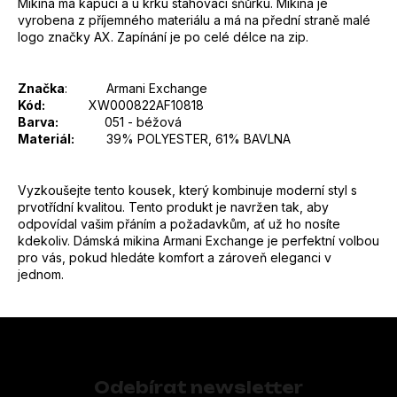
Mikina má kapuci a u krku stahovací šňůrku. Mikina je
vyrobena z příjemného materiálu a má na přední straně malé
logo značky AX. Zapínání je po celé délce na zip.
Značka
:
Armani Exchange
Kód:
XW000822AF10818
Barva:
051 - béžová
Materiál:
39% POLYESTER, 61% BAVLNA
Vyzkoušejte tento kousek, který kombinuje moderní styl s
prvotřídní kvalitou. Tento produkt je navržen tak, aby
odpovídal vašim přáním a požadavkům, ať už ho nosíte
kdekoliv. Dámská mikina Armani Exchange je perfektní volbou
pro vás, pokud hledáte komfort a zároveň eleganci v
jednom.
Z
á
p
Odebírat newsletter