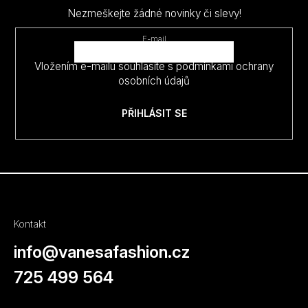
a
Nezmeškejte žádné novinky či slevy!
t
E-mail
í
Vložením e-mailu souhlasíte s
podmínkami ochrany
osobních údajů
PŘIHLÁSIT SE
Kontakt
info
@
vanesafashion.cz
725 499 564