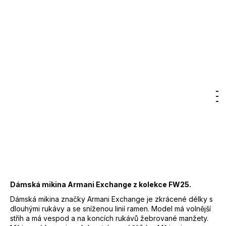
Kód:
XW000822AF10818-U1051/M
Značka:
Armani Exchange
3 650 Kč
–50 %
1 825 Kč
DO KOŠÍKU
Měrná
cena:
Záruka
:
2 roky
Hledat
Nákupn
M
Přihlášení
EAN
:
8033923054401
košík
Značka
:
Armani Exchange
Kód
:
XW000822AF10818
Barva
:
051 - béžová
39% POLYESTER, 61%
Materiál
:
BAVLNA
Dámská mikina Armani Exchange z kolekce FW25.
Dámská mikina značky Armani Exchange je zkrácené délky s
dlouhými rukávy a se sníženou linií ramen. Model má volnější
střih a má vespod a na koncích rukávů žebrované manžety.