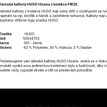
Dámské kalhoty HUGO Hizana z kolekce FW25.
Dámské kalhoty z kolekce HUGO mají volný střih s rozšiřujícími se n
zapínání na zip, knoflík a háček a zažehlené nohavice. Kalhoty mají 
doplněno stříbrné logo značky HUGO.
Značka
: HUGO
Kód
: 50544753
Barva
: 001 - černá
Složení
: 63 % Polyester, 34 % Viskóza, 3 % Elastan
Představujeme vám dámské kalhoty HUGO Hizana. Jedná se o dokon
produkt vyniká svou jedinečnou kombinací stylu a funkčnosti, díky č
budete vždy vypadat skvěle a cítit se především pohodlně.