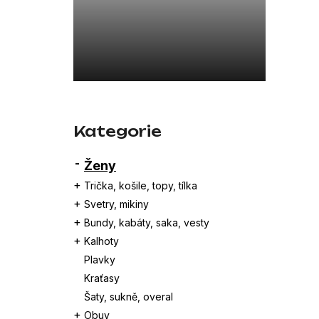
a
26SBLDC03169 ČERNÁ
n
7 800 Kč
e
l
Přeskočit
kategorie
Kategorie
Ženy
Trička, košile, topy, tílka
Svetry, mikiny
Bundy, kabáty, saka, vesty
Kalhoty
Plavky
Kraťasy
Šaty, sukně, overal
Obuv