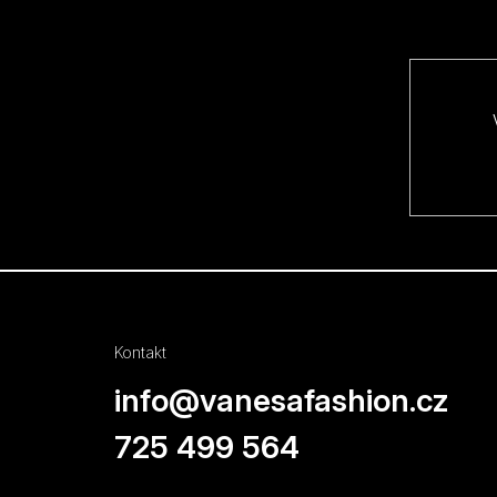
a
t
í
Kontakt
info
@
vanesafashion.cz
725 499 564