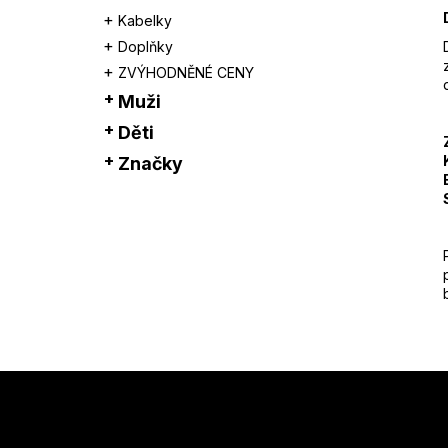
Kabelky
Doplňky
ZVÝHODNĚNÉ CENY
Muži
Děti
Značky
Z
á
p