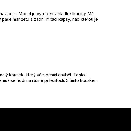
ohavicemi. Model je vyroben z hladké tkaniny. Má
v pase manžetu a zadní imitaci kapsy, nad kterou je
alý kousek, který vám nesmí chybět. Tento
emuž se hodí na různé příležitosti. S tímto kouskem